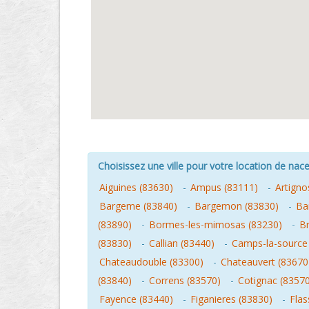
Choisissez une ville pour votre location de nacel
Aiguines (83630)
-
Ampus (83111)
-
Artigno
Bargeme (83840)
-
Bargemon (83830)
-
Ba
(83890)
-
Bormes-les-mimosas (83230)
-
Br
(83830)
-
Callian (83440)
-
Camps-la-source
Chateaudouble (83300)
-
Chateauvert (83670
(83840)
-
Correns (83570)
-
Cotignac (8357
Fayence (83440)
-
Figanieres (83830)
-
Flas