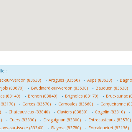
le :
sc-sur-verdon (83630)
-
Artigues (83560)
-
Aups (83630)
-
Bagnol
rjols (83670)
-
Baudinard-sur-verdon (83630)
-
Bauduen (83630)
as (83149)
-
Brenon (83840)
-
Brignoles (83170)
-
Brue-auriac (
 (83170)
-
Carces (83570)
-
Carnoules (83660)
-
Carqueiranne (8
)
-
Chateauvieux (83840)
-
Claviers (83830)
-
Cogolin (83310)
-
0)
-
Cuers (83390)
-
Draguignan (83300)
-
Entrecasteaux (83570)
sans-sur-issole (83340)
-
Flayosc (83780)
-
Forcalqueiret (83136)