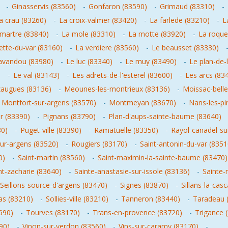
-
Ginasservis (83560)
-
Gonfaron (83590)
-
Grimaud (83310)
-
a crau (83260)
-
La croix-valmer (83420)
-
La farlede (83210)
-
L
martre (83840)
-
La mole (83310)
-
La motte (83920)
-
La roque
ette-du-var (83160)
-
La verdiere (83560)
-
Le beausset (83330)
lavandou (83980)
-
Le luc (83340)
-
Le muy (83490)
-
Le plan-de-
)
-
Le val (83143)
-
Les adrets-de-l'esterel (83600)
-
Les arcs (83
augues (83136)
-
Meounes-les-montrieux (83136)
-
Moissac-bell
-
Montfort-sur-argens (83570)
-
Montmeyan (83670)
-
Nans-les-pi
r (83390)
-
Pignans (83790)
-
Plan-d'aups-sainte-baume (83640)
80)
-
Puget-ville (83390)
-
Ramatuelle (83350)
-
Rayol-canadel-su
ur-argens (83520)
-
Rougiers (83170)
-
Saint-antonin-du-var (8351
0)
-
Saint-martin (83560)
-
Saint-maximin-la-sainte-baume (83470)
nt-zacharie (83640)
-
Sainte-anastasie-sur-issole (83136)
-
Sainte-
Seillons-source-d'argens (83470)
-
Signes (83870)
-
Sillans-la-cas
as (83210)
-
Sollies-ville (83210)
-
Tanneron (83440)
-
Taradeau 
690)
-
Tourves (83170)
-
Trans-en-provence (83720)
-
Trigance 
90)
-
Vinon-sur-verdon (83560)
-
Vins-sur-caramy (83170)
-