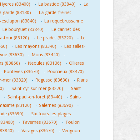
Hyeres (83400)
-
La bastide (83840)
-
La
a garde (83130)
-
La garde-freinet
-esclapon (83840)
-
La roquebrussanne
-
Le bourguet (83840)
-
Le cannet-des-
la-tour (83120)
-
Le pradet (83220)
-
Le
460)
-
Les mayons (83340)
-
Les salles-
evue (83630)
-
Mons (83440)
-
ns (83860)
-
Neoules (83136)
-
Ollieres
-
Ponteves (83670)
-
Pourcieux (83470)
r-mer (83820)
-
Regusse (83630)
-
Rians
0)
-
Saint-cyr-sur-mer (83270)
-
Saint-
-
Saint-paul-en-foret (83440)
-
Saint-
maxime (83120)
-
Salernes (83690)
-
cade (83690)
-
Six-fours-les-plages
(83460)
-
Tavernes (83670)
-
Toulon
(83840)
-
Varages (83670)
-
Verignon