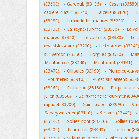
(83600)
-
Gareoult (83136)
-
Gassin (83580)
cadiere-d'azur (83740)
-
La celle (83170)
-
L
(83680)
-
La londe-les-maures (83250)
-
La 
(83136)
-
La seyne-sur-mer (83500)
-
La val
maures (83340)
-
Le castellet (83330)
-
Le 
revest-les-eaux (83200)
-
Le thoronet (83340
sur-verdon (83630)
-
Lorgues (83510)
-
Maz
Montauroux (83440)
-
Montferrat (83131)
(83470)
-
Ollioules (83190)
-
Pierrefeu-du-va
-
Pourrieres (83910)
-
Puget-sur-argens (834
(83560)
-
Rocbaron (83136)
-
Roquebrune-s
julien (83560)
-
Saint-mandrier-sur-mer (8343
raphael (83700)
-
Saint-tropez (83990)
-
Sai
Sanary-sur-mer (83110)
-
Seillans (83440)
-
(83140)
-
Sollies-pont (83210)
-
Sollies-touc
(83000)
-
Tourrettes (83440)
-
Tourtour (83
(83630)
-
Vidauban (83550)
-
Villecroze (836