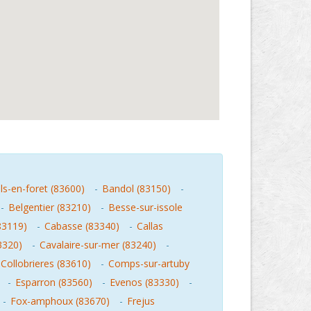
s-en-foret (83600)
-
Bandol (83150)
-
-
Belgentier (83210)
-
Besse-sur-issole
83119)
-
Cabasse (83340)
-
Callas
3320)
-
Cavalaire-sur-mer (83240)
-
Collobrieres (83610)
-
Comps-sur-artuby
-
Esparron (83560)
-
Evenos (83330)
-
-
Fox-amphoux (83670)
-
Frejus