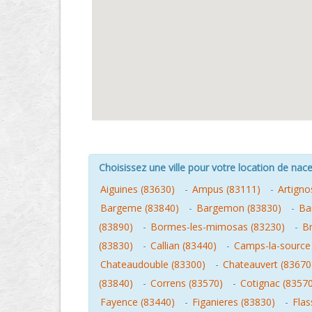
Choisissez une ville pour votre location de nacel
Aiguines (83630)
-
Ampus (83111)
-
Artigno
Bargeme (83840)
-
Bargemon (83830)
-
Ba
(83890)
-
Bormes-les-mimosas (83230)
-
Br
(83830)
-
Callian (83440)
-
Camps-la-source
Chateaudouble (83300)
-
Chateauvert (83670
(83840)
-
Correns (83570)
-
Cotignac (8357
Fayence (83440)
-
Figanieres (83830)
-
Flas