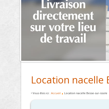
Location nacelle 
• Vous êtes ici :
Accueil
Location nacelle Besse-sur-issole