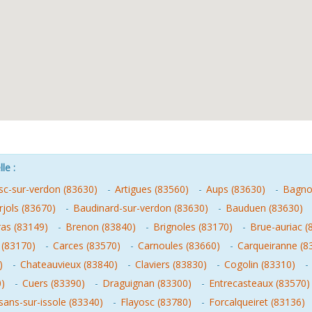
le :
sc-sur-verdon (83630)
-
Artigues (83560)
-
Aups (83630)
-
Bagnol
rjols (83670)
-
Baudinard-sur-verdon (83630)
-
Bauduen (83630)
as (83149)
-
Brenon (83840)
-
Brignoles (83170)
-
Brue-auriac (
 (83170)
-
Carces (83570)
-
Carnoules (83660)
-
Carqueiranne (8
)
-
Chateauvieux (83840)
-
Claviers (83830)
-
Cogolin (83310)
-
0)
-
Cuers (83390)
-
Draguignan (83300)
-
Entrecasteaux (83570)
sans-sur-issole (83340)
-
Flayosc (83780)
-
Forcalqueiret (83136)