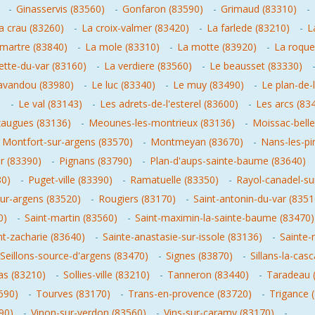
-
Ginasservis (83560)
-
Gonfaron (83590)
-
Grimaud (83310)
-
a crau (83260)
-
La croix-valmer (83420)
-
La farlede (83210)
-
L
martre (83840)
-
La mole (83310)
-
La motte (83920)
-
La roque
ette-du-var (83160)
-
La verdiere (83560)
-
Le beausset (83330)
lavandou (83980)
-
Le luc (83340)
-
Le muy (83490)
-
Le plan-de-
)
-
Le val (83143)
-
Les adrets-de-l'esterel (83600)
-
Les arcs (83
augues (83136)
-
Meounes-les-montrieux (83136)
-
Moissac-bell
-
Montfort-sur-argens (83570)
-
Montmeyan (83670)
-
Nans-les-pi
r (83390)
-
Pignans (83790)
-
Plan-d'aups-sainte-baume (83640)
80)
-
Puget-ville (83390)
-
Ramatuelle (83350)
-
Rayol-canadel-su
ur-argens (83520)
-
Rougiers (83170)
-
Saint-antonin-du-var (8351
0)
-
Saint-martin (83560)
-
Saint-maximin-la-sainte-baume (83470)
nt-zacharie (83640)
-
Sainte-anastasie-sur-issole (83136)
-
Sainte-
Seillons-source-d'argens (83470)
-
Signes (83870)
-
Sillans-la-cas
as (83210)
-
Sollies-ville (83210)
-
Tanneron (83440)
-
Taradeau 
690)
-
Tourves (83170)
-
Trans-en-provence (83720)
-
Trigance 
90)
-
Vinon-sur-verdon (83560)
-
Vins-sur-caramy (83170)
-