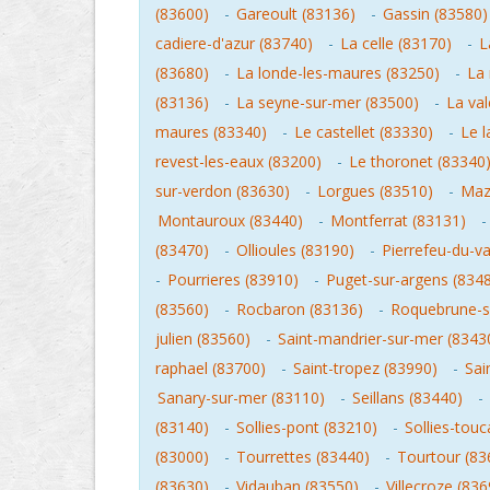
(83600)
-
Gareoult (83136)
-
Gassin (83580)
cadiere-d'azur (83740)
-
La celle (83170)
-
L
(83680)
-
La londe-les-maures (83250)
-
La 
(83136)
-
La seyne-sur-mer (83500)
-
La val
maures (83340)
-
Le castellet (83330)
-
Le 
revest-les-eaux (83200)
-
Le thoronet (83340
sur-verdon (83630)
-
Lorgues (83510)
-
Maz
Montauroux (83440)
-
Montferrat (83131)
(83470)
-
Ollioules (83190)
-
Pierrefeu-du-va
-
Pourrieres (83910)
-
Puget-sur-argens (834
(83560)
-
Rocbaron (83136)
-
Roquebrune-s
julien (83560)
-
Saint-mandrier-sur-mer (8343
raphael (83700)
-
Saint-tropez (83990)
-
Sai
Sanary-sur-mer (83110)
-
Seillans (83440)
-
(83140)
-
Sollies-pont (83210)
-
Sollies-touc
(83000)
-
Tourrettes (83440)
-
Tourtour (83
(83630)
-
Vidauban (83550)
-
Villecroze (836