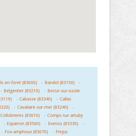
s-en-foret (83600)
-
Bandol (83150)
-
-
Belgentier (83210)
-
Besse-sur-issole
83119)
-
Cabasse (83340)
-
Callas
3320)
-
Cavalaire-sur-mer (83240)
-
Collobrieres (83610)
-
Comps-sur-artuby
-
Esparron (83560)
-
Evenos (83330)
-
-
Fox-amphoux (83670)
-
Frejus