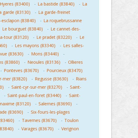
Hyeres (83400)
-
La bastide (83840)
-
La
a garde (83130)
-
La garde-freinet
-esclapon (83840)
-
La roquebrussanne
-
Le bourguet (83840)
-
Le cannet-des-
la-tour (83120)
-
Le pradet (83220)
-
Le
460)
-
Les mayons (83340)
-
Les salles-
evue (83630)
-
Mons (83440)
-
ns (83860)
-
Neoules (83136)
-
Ollieres
-
Ponteves (83670)
-
Pourcieux (83470)
r-mer (83820)
-
Regusse (83630)
-
Rians
0)
-
Saint-cyr-sur-mer (83270)
-
Saint-
-
Saint-paul-en-foret (83440)
-
Saint-
maxime (83120)
-
Salernes (83690)
-
cade (83690)
-
Six-fours-les-plages
(83460)
-
Tavernes (83670)
-
Toulon
(83840)
-
Varages (83670)
-
Verignon