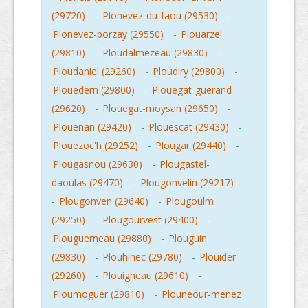
(29720)
-
Plonevez-du-faou (29530)
-
Plonevez-porzay (29550)
-
Plouarzel
(29810)
-
Ploudalmezeau (29830)
-
Ploudaniel (29260)
-
Ploudiry (29800)
-
Plouedern (29800)
-
Plouegat-guerand
(29620)
-
Plouegat-moysan (29650)
-
Plouenan (29420)
-
Plouescat (29430)
-
Plouezoc'h (29252)
-
Plougar (29440)
-
Plougasnou (29630)
-
Plougastel-
daoulas (29470)
-
Plougonvelin (29217)
-
Plougonven (29640)
-
Plougoulm
(29250)
-
Plougourvest (29400)
-
Plouguerneau (29880)
-
Plouguin
(29830)
-
Plouhinec (29780)
-
Plouider
(29260)
-
Plouigneau (29610)
-
Ploumoguer (29810)
-
Plouneour-menez