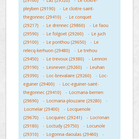
(29160)
-
Laz (29520)
-
Le cloitre-
pleyben (29190)
-
Le cloitre-saint-
thegonnec (29410)
-
Le conquet
(29217)
-
Le drennec (29860)
-
Le faou
(29590)
-
Le folgoet (29260)
-
Le juch
(29100)
-
Le ponthou (29650)
-
Le
relecq-kerhuon (29480)
-
Le trehou
(29450)
-
Le trevoux (29380)
-
Lennon
(29190)
-
Lesneven (29260)
-
Leuhan
(29390)
-
Loc-brevalaire (29260)
-
Loc-
eguiner (29400)
-
Loc-eguiner-saint-
thegonnec (29410)
-
Locmaria-berrien
(29690)
-
Locmaria-plouzane (29280)
-
Locmelar (29400)
-
Locquenole
(29670)
-
Locquirec (29241)
-
Locronan
(29180)
-
Loctudy (29750)
-
Locunole
(29310)
-
Logonna-daoulas (29460)
-