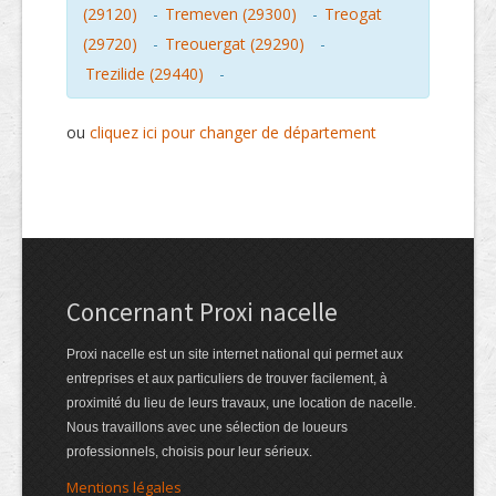
(29120)
-
Tremeven (29300)
-
Treogat
(29720)
-
Treouergat (29290)
-
Trezilide (29440)
-
ou
cliquez ici pour changer de département
Concernant Proxi nacelle
Proxi nacelle est un site internet national qui permet aux
entreprises et aux particuliers de trouver facilement, à
proximité du lieu de leurs travaux, une location de nacelle.
Nous travaillons avec une sélection de loueurs
professionnels, choisis pour leur sérieux.
Mentions légales