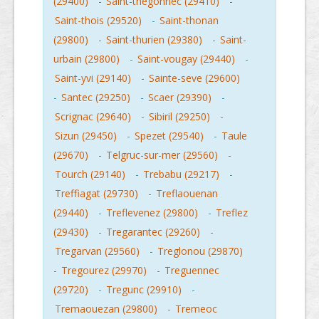
(29400)
-
Saint-thegonnec (29410)
-
Saint-thois (29520)
-
Saint-thonan
(29800)
-
Saint-thurien (29380)
-
Saint-
urbain (29800)
-
Saint-vougay (29440)
-
Saint-yvi (29140)
-
Sainte-seve (29600)
-
Santec (29250)
-
Scaer (29390)
-
Scrignac (29640)
-
Sibiril (29250)
-
Sizun (29450)
-
Spezet (29540)
-
Taule
(29670)
-
Telgruc-sur-mer (29560)
-
Tourch (29140)
-
Trebabu (29217)
-
Treffiagat (29730)
-
Treflaouenan
(29440)
-
Treflevenez (29800)
-
Treflez
(29430)
-
Tregarantec (29260)
-
Tregarvan (29560)
-
Treglonou (29870)
-
Tregourez (29970)
-
Treguennec
(29720)
-
Tregunc (29910)
-
Tremaouezan (29800)
-
Tremeoc