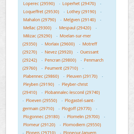
Loperec (29590)
-
Loperhet (29470)
-
Loqueffret (29530)
-
Lothey (29190)
-
Mahalon (29790)
-
Melgven (29140)
-
Mellac (29300)
-
Mespaul (29420)
-
Milizac (29290)
-
Moelan-sur-mer
(29350)
-
Morlaix (29600)
-
Motreff
(29270)
-
Nevez (29920)
-
Ouessant
(29242)
-
Pencran (29800)
-
Penmarch
(29760)
-
Peumerit (29710)
-
Plabennec (29860)
-
Pleuven (29170)
-
Pleyben (29190)
-
Pleyber-christ
(29410)
-
Plobannalec-lesconil (29740)
-
Ploeven (29550)
-
Plogastel-saint-
germain (29710)
-
Plogoff (29770)
-
Plogonnec (29180)
-
Plomelin (29700)
-
Plomeur (29120)
-
Plomodiern (29550)
-
Ploneis (29710)
-
Ploneour-lanvern