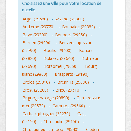
Choisissez une ville pour votre location de
nacelle :
Argol (29560)
-
Arzano (29300)
-
Audierne (29770)
-
Bannalec (29380)
-
Baye (29300)
-
Benodet (29950)
-
Berrien (29690)
-
Beuzec-cap-sizun
(29790)
-
Bodilis (29400)
-
Bohars
(29820)
-
Bolazec (29640)
-
Botmeur
(29690)
-
Botsorhel (29650)
-
Bourg-
blanc (29860)
-
Brasparts (29190)
-
Breles (29810)
-
Brennilis (29690)
-
Brest (29200)
-
Briec (29510)
-
Brignogan-plage (29890)
-
Camaret-sur-
mer (29570)
-
Carantec (29660)
-
Carhaix-plouguer (29270)
-
Cast
(29150)
-
Chateaulin (29150)
-
Chateauneuf-du-faou (29540)
-
Cleden-