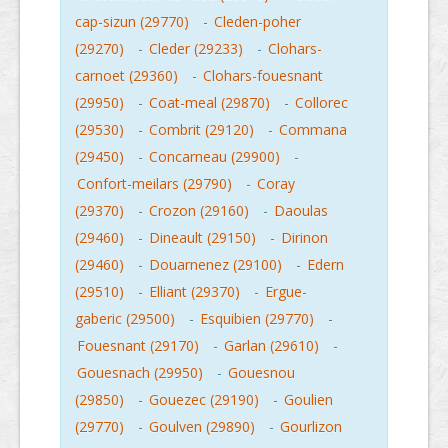
cap-sizun (29770)
-
Cleden-poher
(29270)
-
Cleder (29233)
-
Clohars-
carnoet (29360)
-
Clohars-fouesnant
(29950)
-
Coat-meal (29870)
-
Collorec
(29530)
-
Combrit (29120)
-
Commana
(29450)
-
Concarneau (29900)
-
Confort-meilars (29790)
-
Coray
(29370)
-
Crozon (29160)
-
Daoulas
(29460)
-
Dineault (29150)
-
Dirinon
(29460)
-
Douarnenez (29100)
-
Edern
(29510)
-
Elliant (29370)
-
Ergue-
gaberic (29500)
-
Esquibien (29770)
-
Fouesnant (29170)
-
Garlan (29610)
-
Gouesnach (29950)
-
Gouesnou
(29850)
-
Gouezec (29190)
-
Goulien
(29770)
-
Goulven (29890)
-
Gourlizon