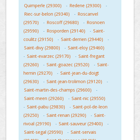
Quimperle (29300)
-
Redene (29300)
-
Riec-sur-belon (29340)
-
Roscanvel
(29570)
-
Roscoff (29680)
-
Rosnoen
(29590)
-
Rosporden (29140)
-
Saint-
coulitz (29150)
-
Saint-derrien (29440)
-
Saint-divy (29800)
-
Saint-eloy (29460)
-
Saint-evarzec (29170)
-
Saint-fregant
(29260)
-
Saint-goazec (29520)
-
Saint-
hernin (29270)
-
Saint-jean-du-doigt
(29630)
-
Saint-jean-trolimon (29120)
-
Saint-martin-des-champs (29600)
-
Saint-meen (29260)
-
Saint-nic (29550)
-
Saint-pabu (29830)
-
Saint-pol-de-leon
(29250)
-
Saint-renan (29290)
-
Saint-
rivoal (29190)
-
Saint-sauveur (29400)
-
Saint-segal (29590)
-
Saint-servais