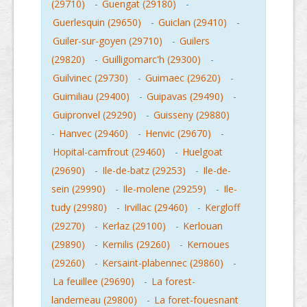
(29710)
-
Guengat (29180)
-
Guerlesquin (29650)
-
Guiclan (29410)
-
Guiler-sur-goyen (29710)
-
Guilers
(29820)
-
Guilligomarc'h (29300)
-
Guilvinec (29730)
-
Guimaec (29620)
-
Guimiliau (29400)
-
Guipavas (29490)
-
Guipronvel (29290)
-
Guisseny (29880)
-
Hanvec (29460)
-
Henvic (29670)
-
Hopital-camfrout (29460)
-
Huelgoat
(29690)
-
Ile-de-batz (29253)
-
Ile-de-
sein (29990)
-
Ile-molene (29259)
-
Ile-
tudy (29980)
-
Irvillac (29460)
-
Kergloff
(29270)
-
Kerlaz (29100)
-
Kerlouan
(29890)
-
Kernilis (29260)
-
Kernoues
(29260)
-
Kersaint-plabennec (29860)
-
La feuillee (29690)
-
La forest-
landerneau (29800)
-
La foret-fouesnant