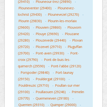
(29410)
-
Plouneour-trez (29890)
-
Plouneventer (29400)
-
Plounevez-
lochrist (29430)
-
Plounevezel (29270)
-
Plourin (29830)
-
Plourin-les-morlaix
(29600)
-
Plouvien (29860)
-
Plouvorn
(29420)
-
Plouye (29690)
-
Plouzane
(29280)
-
Plouzevede (29440)
-
Plovan
(29720)
-
Plozevet (29710)
-
Pluguffan
(29700)
-
Pont-aven (29930)
-
Pont-
croix (29790)
-
Pont-de-buis-les-
quimerch (29590)
-
Pont-l'abbe (29120)
-
Porspoder (29840)
-
Port-launay
(29150)
-
Pouldergat (29100)
-
Pouldreuzic (29710)
-
Poullan-sur-mer
(29100)
-
Poullaouen (29246)
-
Primelin
(29770)
-
Quemeneven (29180)
-
Querrien (29310)
-
Quimper (29000)
-