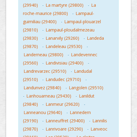
(29940)
-
La martyre (29800)
-
La
roche-maurice (29800)
-
Lampaul-
guimiliau (29400)
-
Lampaul-plouarzel
(29810)
-
Lampaul-ploudalmezeau
(29830)
-
Lanarvily (29260)
-
Landeda
(29870)
-
Landeleau (29530)
-
Landerneau (29800)
-
Landevennec
(29560)
-
Landivisiau (29400)
-
Landrevarzec (29510)
-
Landudal
(29510)
-
Landudec (29710)
-
Landunvez (29840)
-
Langolen (29510)
-
Lanhouarneau (29430)
-
Lanildut
(29840)
-
Lanmeur (29620)
-
Lanneanou (29640)
-
Lannedern
(29190)
-
Lanneuffret (29400)
-
Lannilis
(29870)
-
Lanrivoare (29290)
-
Lanveoc