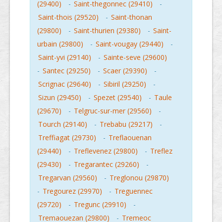
(29400)
-
Saint-thegonnec (29410)
-
Saint-thois (29520)
-
Saint-thonan
(29800)
-
Saint-thurien (29380)
-
Saint-
urbain (29800)
-
Saint-vougay (29440)
-
Saint-yvi (29140)
-
Sainte-seve (29600)
-
Santec (29250)
-
Scaer (29390)
-
Scrignac (29640)
-
Sibiril (29250)
-
Sizun (29450)
-
Spezet (29540)
-
Taule
(29670)
-
Telgruc-sur-mer (29560)
-
Tourch (29140)
-
Trebabu (29217)
-
Treffiagat (29730)
-
Treflaouenan
(29440)
-
Treflevenez (29800)
-
Treflez
(29430)
-
Tregarantec (29260)
-
Tregarvan (29560)
-
Treglonou (29870)
-
Tregourez (29970)
-
Treguennec
(29720)
-
Tregunc (29910)
-
Tremaouezan (29800)
-
Tremeoc