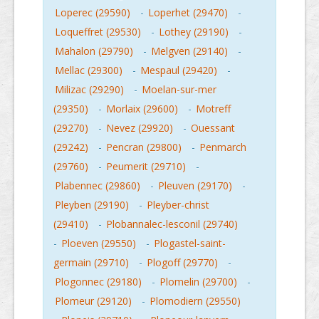
Loperec (29590)
-
Loperhet (29470)
-
Loqueffret (29530)
-
Lothey (29190)
-
Mahalon (29790)
-
Melgven (29140)
-
Mellac (29300)
-
Mespaul (29420)
-
Milizac (29290)
-
Moelan-sur-mer
(29350)
-
Morlaix (29600)
-
Motreff
(29270)
-
Nevez (29920)
-
Ouessant
(29242)
-
Pencran (29800)
-
Penmarch
(29760)
-
Peumerit (29710)
-
Plabennec (29860)
-
Pleuven (29170)
-
Pleyben (29190)
-
Pleyber-christ
(29410)
-
Plobannalec-lesconil (29740)
-
Ploeven (29550)
-
Plogastel-saint-
germain (29710)
-
Plogoff (29770)
-
Plogonnec (29180)
-
Plomelin (29700)
-
Plomeur (29120)
-
Plomodiern (29550)