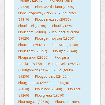
-
Ploneis (29710)
-
Ploneour-lanvern
(29720)
-
Plonevez-du-faou (29530)
-
Plonevez-porzay (29550)
-
Plouarzel
(29810)
-
Ploudalmezeau (29830)
-
Ploudaniel (29260)
-
Ploudiry (29800)
-
Plouedern (29800)
-
Plouegat-guerand
(29620)
-
Plouegat-moysan (29650)
-
Plouenan (29420)
-
Plouescat (29430)
-
Plouezoc'h (29252)
-
Plougar (29440)
-
Plougasnou (29630)
-
Plougastel-
daoulas (29470)
-
Plougonvelin (29217)
-
Plougonven (29640)
-
Plougoulm
(29250)
-
Plougourvest (29400)
-
Plouguerneau (29880)
-
Plouguin
(29830)
-
Plouhinec (29780)
-
Plouider
(29260)
-
Plouigneau (29610)
-
Ploumoguer (29810)
-
Plouneour-menez