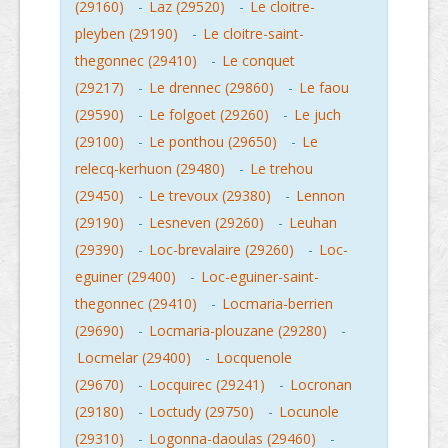
(29160)
-
Laz (29520)
-
Le cloitre-
pleyben (29190)
-
Le cloitre-saint-
thegonnec (29410)
-
Le conquet
(29217)
-
Le drennec (29860)
-
Le faou
(29590)
-
Le folgoet (29260)
-
Le juch
(29100)
-
Le ponthou (29650)
-
Le
relecq-kerhuon (29480)
-
Le trehou
(29450)
-
Le trevoux (29380)
-
Lennon
(29190)
-
Lesneven (29260)
-
Leuhan
(29390)
-
Loc-brevalaire (29260)
-
Loc-
eguiner (29400)
-
Loc-eguiner-saint-
thegonnec (29410)
-
Locmaria-berrien
(29690)
-
Locmaria-plouzane (29280)
-
Locmelar (29400)
-
Locquenole
(29670)
-
Locquirec (29241)
-
Locronan
(29180)
-
Loctudy (29750)
-
Locunole
(29310)
-
Logonna-daoulas (29460)
-