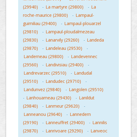
(29940)
-
La martyre (29800)
-
La
roche-maurice (29800)
-
Lampaul-
guimiliau (29400)
-
Lampaul-plouarzel
(29810)
-
Lampaul-ploudalmezeau
(29830)
-
Lanarvily (29260)
-
Landeda
(29870)
-
Landeleau (29530)
-
Landerneau (29800)
-
Landevennec
(29560)
-
Landivisiau (29400)
-
Landrevarzec (29510)
-
Landudal
(29510)
-
Landudec (29710)
-
Landunvez (29840)
-
Langolen (29510)
-
Lanhouarneau (29430)
-
Lanildut
(29840)
-
Lanmeur (29620)
-
Lanneanou (29640)
-
Lannedern
(29190)
-
Lanneuffret (29400)
-
Lannilis
(29870)
-
Lanrivoare (29290)
-
Lanveoc