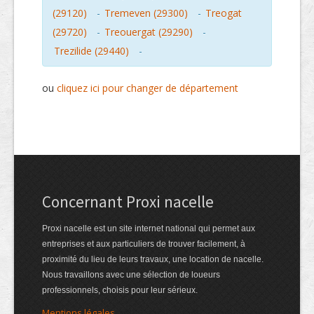
(29120)
-
Tremeven (29300)
-
Treogat
(29720)
-
Treouergat (29290)
-
Trezilide (29440)
-
ou
cliquez ici pour changer de département
Concernant Proxi nacelle
Proxi nacelle est un site internet national qui permet aux
entreprises et aux particuliers de trouver facilement, à
proximité du lieu de leurs travaux, une location de nacelle.
Nous travaillons avec une sélection de loueurs
professionnels, choisis pour leur sérieux.
Mentions légales