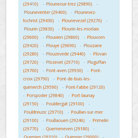
(29410)
-
Plouneour-trez (29890)
-
Plouneventer (29400)
-
Plounevez-
lochrist (29430)
-
Plounevezel (29270)
-
Plourin (29830)
-
Plourin-les-morlaix
(29600)
-
Plouvien (29860)
-
Plouvorn
(29420)
-
Plouye (29690)
-
Plouzane
(29280)
-
Plouzevede (29440)
-
Plovan
(29720)
-
Plozevet (29710)
-
Pluguffan
(29700)
-
Pont-aven (29930)
-
Pont-
croix (29790)
-
Pont-de-buis-les-
quimerch (29590)
-
Pont-l'abbe (29120)
-
Porspoder (29840)
-
Port-launay
(29150)
-
Pouldergat (29100)
-
Pouldreuzic (29710)
-
Poullan-sur-mer
(29100)
-
Poullaouen (29246)
-
Primelin
(29770)
-
Quemeneven (29180)
-
Querrien (29310)
-
Quimper (29000)
-