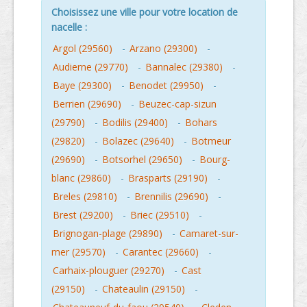
Choisissez une ville pour votre location de
nacelle :
Argol (29560)
-
Arzano (29300)
-
Audierne (29770)
-
Bannalec (29380)
-
Baye (29300)
-
Benodet (29950)
-
Berrien (29690)
-
Beuzec-cap-sizun
(29790)
-
Bodilis (29400)
-
Bohars
(29820)
-
Bolazec (29640)
-
Botmeur
(29690)
-
Botsorhel (29650)
-
Bourg-
blanc (29860)
-
Brasparts (29190)
-
Breles (29810)
-
Brennilis (29690)
-
Brest (29200)
-
Briec (29510)
-
Brignogan-plage (29890)
-
Camaret-sur-
mer (29570)
-
Carantec (29660)
-
Carhaix-plouguer (29270)
-
Cast
(29150)
-
Chateaulin (29150)
-