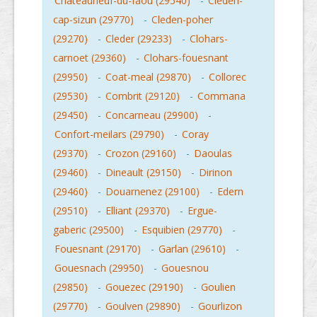
Chateauneuf-du-faou (29540)
-
Cleden-
cap-sizun (29770)
-
Cleden-poher
(29270)
-
Cleder (29233)
-
Clohars-
carnoet (29360)
-
Clohars-fouesnant
(29950)
-
Coat-meal (29870)
-
Collorec
(29530)
-
Combrit (29120)
-
Commana
(29450)
-
Concarneau (29900)
-
Confort-meilars (29790)
-
Coray
(29370)
-
Crozon (29160)
-
Daoulas
(29460)
-
Dineault (29150)
-
Dirinon
(29460)
-
Douarnenez (29100)
-
Edern
(29510)
-
Elliant (29370)
-
Ergue-
gaberic (29500)
-
Esquibien (29770)
-
Fouesnant (29170)
-
Garlan (29610)
-
Gouesnach (29950)
-
Gouesnou
(29850)
-
Gouezec (29190)
-
Goulien
(29770)
-
Goulven (29890)
-
Gourlizon