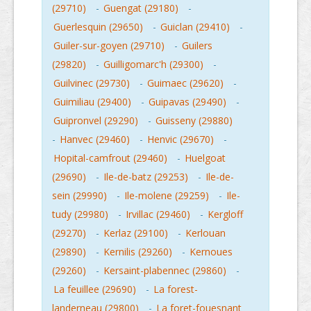
(29710)
-
Guengat (29180)
-
Guerlesquin (29650)
-
Guiclan (29410)
-
Guiler-sur-goyen (29710)
-
Guilers
(29820)
-
Guilligomarc'h (29300)
-
Guilvinec (29730)
-
Guimaec (29620)
-
Guimiliau (29400)
-
Guipavas (29490)
-
Guipronvel (29290)
-
Guisseny (29880)
-
Hanvec (29460)
-
Henvic (29670)
-
Hopital-camfrout (29460)
-
Huelgoat
(29690)
-
Ile-de-batz (29253)
-
Ile-de-
sein (29990)
-
Ile-molene (29259)
-
Ile-
tudy (29980)
-
Irvillac (29460)
-
Kergloff
(29270)
-
Kerlaz (29100)
-
Kerlouan
(29890)
-
Kernilis (29260)
-
Kernoues
(29260)
-
Kersaint-plabennec (29860)
-
La feuillee (29690)
-
La forest-
landerneau (29800)
-
La foret-fouesnant