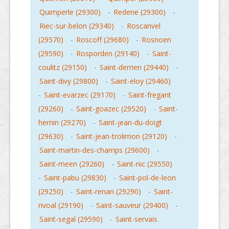
Quimperle (29300)
-
Redene (29300)
-
Riec-sur-belon (29340)
-
Roscanvel
(29570)
-
Roscoff (29680)
-
Rosnoen
(29590)
-
Rosporden (29140)
-
Saint-
coulitz (29150)
-
Saint-derrien (29440)
-
Saint-divy (29800)
-
Saint-eloy (29460)
-
Saint-evarzec (29170)
-
Saint-fregant
(29260)
-
Saint-goazec (29520)
-
Saint-
hernin (29270)
-
Saint-jean-du-doigt
(29630)
-
Saint-jean-trolimon (29120)
-
Saint-martin-des-champs (29600)
-
Saint-meen (29260)
-
Saint-nic (29550)
-
Saint-pabu (29830)
-
Saint-pol-de-leon
(29250)
-
Saint-renan (29290)
-
Saint-
rivoal (29190)
-
Saint-sauveur (29400)
-
Saint-segal (29590)
-
Saint-servais