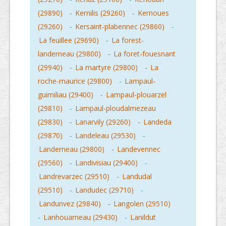
(29890)
-
Kernilis (29260)
-
Kernoues
(29260)
-
Kersaint-plabennec (29860)
-
La feuillee (29690)
-
La forest-
landerneau (29800)
-
La foret-fouesnant
(29940)
-
La martyre (29800)
-
La
roche-maurice (29800)
-
Lampaul-
guimiliau (29400)
-
Lampaul-plouarzel
(29810)
-
Lampaul-ploudalmezeau
(29830)
-
Lanarvily (29260)
-
Landeda
(29870)
-
Landeleau (29530)
-
Landerneau (29800)
-
Landevennec
(29560)
-
Landivisiau (29400)
-
Landrevarzec (29510)
-
Landudal
(29510)
-
Landudec (29710)
-
Landunvez (29840)
-
Langolen (29510)
-
Lanhouarneau (29430)
-
Lanildut