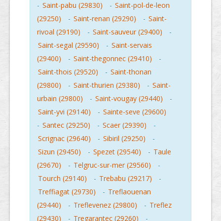
-
Saint-pabu (29830)
-
Saint-pol-de-leon
(29250)
-
Saint-renan (29290)
-
Saint-
rivoal (29190)
-
Saint-sauveur (29400)
-
Saint-segal (29590)
-
Saint-servais
(29400)
-
Saint-thegonnec (29410)
-
Saint-thois (29520)
-
Saint-thonan
(29800)
-
Saint-thurien (29380)
-
Saint-
urbain (29800)
-
Saint-vougay (29440)
-
Saint-yvi (29140)
-
Sainte-seve (29600)
-
Santec (29250)
-
Scaer (29390)
-
Scrignac (29640)
-
Sibiril (29250)
-
Sizun (29450)
-
Spezet (29540)
-
Taule
(29670)
-
Telgruc-sur-mer (29560)
-
Tourch (29140)
-
Trebabu (29217)
-
Treffiagat (29730)
-
Treflaouenan
(29440)
-
Treflevenez (29800)
-
Treflez
(29430)
-
Tregarantec (29260)
-