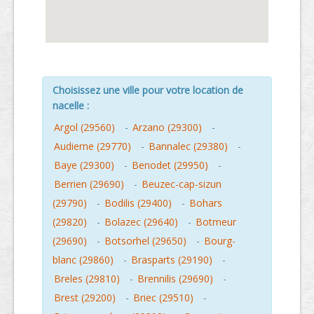
Choisissez une ville pour votre location de
nacelle :
Argol (29560)
-
Arzano (29300)
-
Audierne (29770)
-
Bannalec (29380)
-
Baye (29300)
-
Benodet (29950)
-
Berrien (29690)
-
Beuzec-cap-sizun
(29790)
-
Bodilis (29400)
-
Bohars
(29820)
-
Bolazec (29640)
-
Botmeur
(29690)
-
Botsorhel (29650)
-
Bourg-
blanc (29860)
-
Brasparts (29190)
-
Breles (29810)
-
Brennilis (29690)
-
Brest (29200)
-
Briec (29510)
-