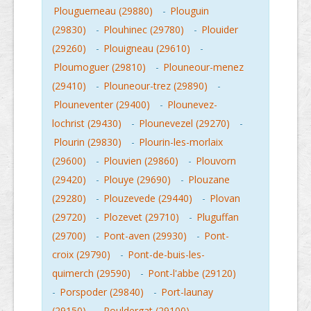
Plouguerneau (29880)
-
Plouguin
(29830)
-
Plouhinec (29780)
-
Plouider
(29260)
-
Plouigneau (29610)
-
Ploumoguer (29810)
-
Plouneour-menez
(29410)
-
Plouneour-trez (29890)
-
Plouneventer (29400)
-
Plounevez-
lochrist (29430)
-
Plounevezel (29270)
-
Plourin (29830)
-
Plourin-les-morlaix
(29600)
-
Plouvien (29860)
-
Plouvorn
(29420)
-
Plouye (29690)
-
Plouzane
(29280)
-
Plouzevede (29440)
-
Plovan
(29720)
-
Plozevet (29710)
-
Pluguffan
(29700)
-
Pont-aven (29930)
-
Pont-
croix (29790)
-
Pont-de-buis-les-
quimerch (29590)
-
Pont-l'abbe (29120)
-
Porspoder (29840)
-
Port-launay
(29150)
-
Pouldergat (29100)
-