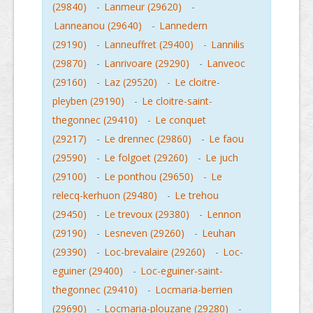
(29840)
-
Lanmeur (29620)
-
Lanneanou (29640)
-
Lannedern
(29190)
-
Lanneuffret (29400)
-
Lannilis
(29870)
-
Lanrivoare (29290)
-
Lanveoc
(29160)
-
Laz (29520)
-
Le cloitre-
pleyben (29190)
-
Le cloitre-saint-
thegonnec (29410)
-
Le conquet
(29217)
-
Le drennec (29860)
-
Le faou
(29590)
-
Le folgoet (29260)
-
Le juch
(29100)
-
Le ponthou (29650)
-
Le
relecq-kerhuon (29480)
-
Le trehou
(29450)
-
Le trevoux (29380)
-
Lennon
(29190)
-
Lesneven (29260)
-
Leuhan
(29390)
-
Loc-brevalaire (29260)
-
Loc-
eguiner (29400)
-
Loc-eguiner-saint-
thegonnec (29410)
-
Locmaria-berrien
(29690)
-
Locmaria-plouzane (29280)
-