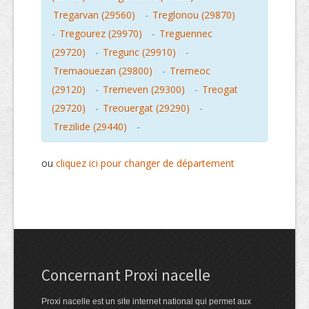
Tregarvan (29560)
-
Treglonou (29870)
-
Tregourez (29970)
-
Treguennec
(29720)
-
Tregunc (29910)
-
Tremaouezan (29800)
-
Tremeoc
(29120)
-
Tremeven (29300)
-
Treogat
(29720)
-
Treouergat (29290)
-
Trezilide (29440)
-
ou
cliquez ici pour changer de département
Concernant Proxi nacelle
Proxi nacelle est un site internet national qui permet aux