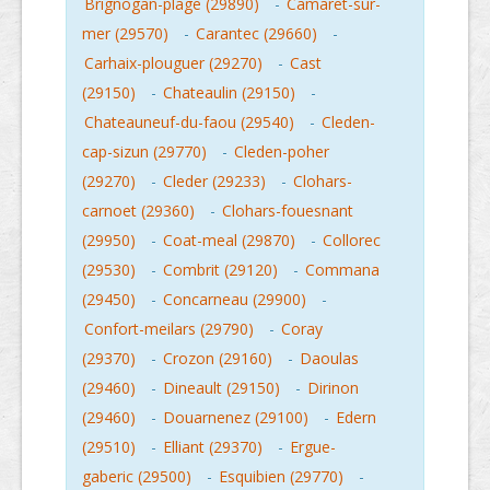
Brignogan-plage (29890)
-
Camaret-sur-
mer (29570)
-
Carantec (29660)
-
Carhaix-plouguer (29270)
-
Cast
(29150)
-
Chateaulin (29150)
-
Chateauneuf-du-faou (29540)
-
Cleden-
cap-sizun (29770)
-
Cleden-poher
(29270)
-
Cleder (29233)
-
Clohars-
carnoet (29360)
-
Clohars-fouesnant
(29950)
-
Coat-meal (29870)
-
Collorec
(29530)
-
Combrit (29120)
-
Commana
(29450)
-
Concarneau (29900)
-
Confort-meilars (29790)
-
Coray
(29370)
-
Crozon (29160)
-
Daoulas
(29460)
-
Dineault (29150)
-
Dirinon
(29460)
-
Douarnenez (29100)
-
Edern
(29510)
-
Elliant (29370)
-
Ergue-
gaberic (29500)
-
Esquibien (29770)
-