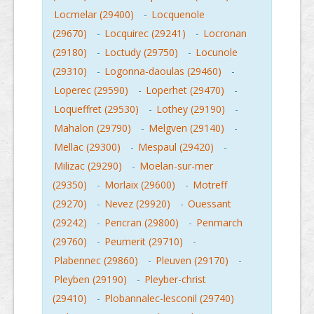
Locmelar (29400)
-
Locquenole
(29670)
-
Locquirec (29241)
-
Locronan
(29180)
-
Loctudy (29750)
-
Locunole
(29310)
-
Logonna-daoulas (29460)
-
Loperec (29590)
-
Loperhet (29470)
-
Loqueffret (29530)
-
Lothey (29190)
-
Mahalon (29790)
-
Melgven (29140)
-
Mellac (29300)
-
Mespaul (29420)
-
Milizac (29290)
-
Moelan-sur-mer
(29350)
-
Morlaix (29600)
-
Motreff
(29270)
-
Nevez (29920)
-
Ouessant
(29242)
-
Pencran (29800)
-
Penmarch
(29760)
-
Peumerit (29710)
-
Plabennec (29860)
-
Pleuven (29170)
-
Pleyben (29190)
-
Pleyber-christ
(29410)
-
Plobannalec-lesconil (29740)