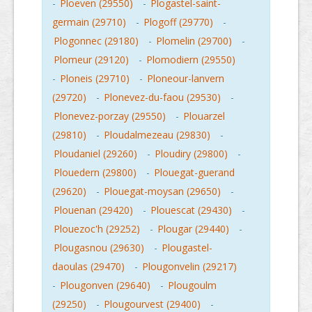
-
Ploeven (29550)
-
Plogastel-saint-
germain (29710)
-
Plogoff (29770)
-
Plogonnec (29180)
-
Plomelin (29700)
-
Plomeur (29120)
-
Plomodiern (29550)
-
Ploneis (29710)
-
Ploneour-lanvern
(29720)
-
Plonevez-du-faou (29530)
-
Plonevez-porzay (29550)
-
Plouarzel
(29810)
-
Ploudalmezeau (29830)
-
Ploudaniel (29260)
-
Ploudiry (29800)
-
Plouedern (29800)
-
Plouegat-guerand
(29620)
-
Plouegat-moysan (29650)
-
Plouenan (29420)
-
Plouescat (29430)
-
Plouezoc'h (29252)
-
Plougar (29440)
-
Plougasnou (29630)
-
Plougastel-
daoulas (29470)
-
Plougonvelin (29217)
-
Plougonven (29640)
-
Plougoulm
(29250)
-
Plougourvest (29400)
-