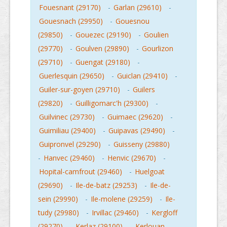
Fouesnant (29170)
-
Garlan (29610)
-
Gouesnach (29950)
-
Gouesnou
(29850)
-
Gouezec (29190)
-
Goulien
(29770)
-
Goulven (29890)
-
Gourlizon
(29710)
-
Guengat (29180)
-
Guerlesquin (29650)
-
Guiclan (29410)
-
Guiler-sur-goyen (29710)
-
Guilers
(29820)
-
Guilligomarc'h (29300)
-
Guilvinec (29730)
-
Guimaec (29620)
-
Guimiliau (29400)
-
Guipavas (29490)
-
Guipronvel (29290)
-
Guisseny (29880)
-
Hanvec (29460)
-
Henvic (29670)
-
Hopital-camfrout (29460)
-
Huelgoat
(29690)
-
Ile-de-batz (29253)
-
Ile-de-
sein (29990)
-
Ile-molene (29259)
-
Ile-
tudy (29980)
-
Irvillac (29460)
-
Kergloff
(29270)
-
Kerlaz (29100)
-
Kerlouan