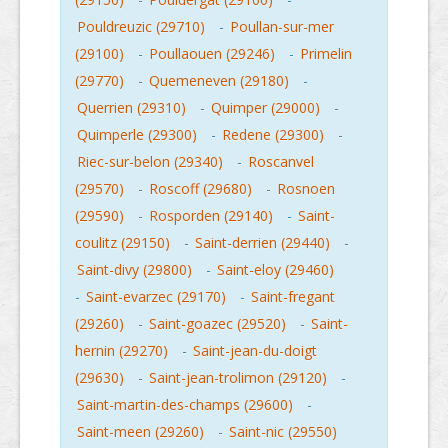
Pouldreuzic (29710)
-
Poullan-sur-mer
(29100)
-
Poullaouen (29246)
-
Primelin
(29770)
-
Quemeneven (29180)
-
Querrien (29310)
-
Quimper (29000)
-
Quimperle (29300)
-
Redene (29300)
-
Riec-sur-belon (29340)
-
Roscanvel
(29570)
-
Roscoff (29680)
-
Rosnoen
(29590)
-
Rosporden (29140)
-
Saint-
coulitz (29150)
-
Saint-derrien (29440)
-
Saint-divy (29800)
-
Saint-eloy (29460)
-
Saint-evarzec (29170)
-
Saint-fregant
(29260)
-
Saint-goazec (29520)
-
Saint-
hernin (29270)
-
Saint-jean-du-doigt
(29630)
-
Saint-jean-trolimon (29120)
-
Saint-martin-des-champs (29600)
-
Saint-meen (29260)
-
Saint-nic (29550)