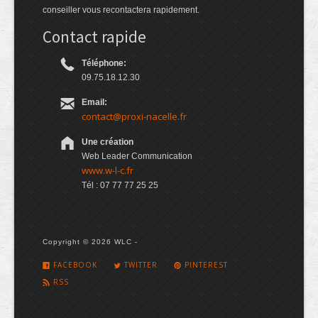
conseiller vous recontactera rapidement.
Contact rapide
Téléphone:
09.75.18.12.30
Email:
contact@proxi-nacelle.fr
Une création
Web Leader Communication
www.w-l-c.fr
Tél : 07 77 77 25 25
Copyright © 2026 WLC -
FACEBOOK
TWITTER
PINTEREST
RSS