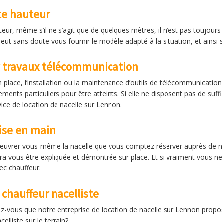
te hauteur
teur, même s’il ne s’agit que de quelques mètres, il n’est pas toujour
eut sans doute vous fournir le modèle adapté à la situation, et ainsi 
r travaux télécommunication
place, l’installation ou la maintenance d’outils de télécommunication, 
ments particuliers pour être atteints. Si elle ne disposent pas de su
vice de location de nacelle sur Lennon.
rise en main
uvrer vous-même la nacelle que vous comptez réserver auprès de not
urra vous être expliquée et démontrée sur place. Et si vraiment vous 
ec chauffeur.
chauffeur nacelliste
ez-vous que notre entreprise de location de nacelle sur Lennon propos
elliste sur le terrain?