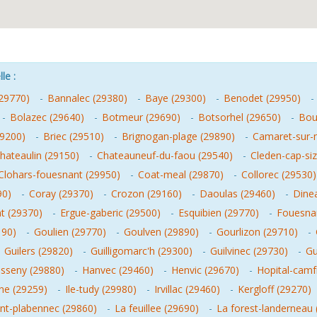
le :
(29770)
-
Bannalec (29380)
-
Baye (29300)
-
Benodet (29950)
-
-
Bolazec (29640)
-
Botmeur (29690)
-
Botsorhel (29650)
-
Bou
29200)
-
Briec (29510)
-
Brignogan-plage (29890)
-
Camaret-sur-
hateaulin (29150)
-
Chateauneuf-du-faou (29540)
-
Cleden-cap-si
Clohars-fouesnant (29950)
-
Coat-meal (29870)
-
Collorec (29530)
90)
-
Coray (29370)
-
Crozon (29160)
-
Daoulas (29460)
-
Dinea
nt (29370)
-
Ergue-gaberic (29500)
-
Esquibien (29770)
-
Fouesna
190)
-
Goulien (29770)
-
Goulven (29890)
-
Gourlizon (29710)
-
-
Guilers (29820)
-
Guilligomarc'h (29300)
-
Guilvinec (29730)
-
Gu
isseny (29880)
-
Hanvec (29460)
-
Henvic (29670)
-
Hopital-camf
ne (29259)
-
Ile-tudy (29980)
-
Irvillac (29460)
-
Kergloff (29270)
int-plabennec (29860)
-
La feuillee (29690)
-
La forest-landerneau 