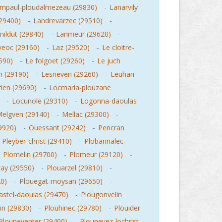
mpaul-ploudalmezeau (29830)
-
Lanarvily
(29400)
-
Landrevarzec (29510)
-
nildut (29840)
-
Lanmeur (29620)
-
veoc (29160)
-
Laz (29520)
-
Le cloitre-
590)
-
Le folgoet (29260)
-
Le juch
 (29190)
-
Lesneven (29260)
-
Leuhan
ien (29690)
-
Locmaria-plouzane
-
Locunole (29310)
-
Logonna-daoulas
elgven (29140)
-
Mellac (29300)
-
9920)
-
Ouessant (29242)
-
Pencran
-
Pleyber-christ (29410)
-
Plobannalec-
-
Plomelin (29700)
-
Plomeur (29120)
-
ay (29550)
-
Plouarzel (29810)
-
0)
-
Plouegat-moysan (29650)
-
astel-daoulas (29470)
-
Plougonvelin
in (29830)
-
Plouhinec (29780)
-
Plouider
Plouneventer (29400)
-
Plounevez-lochrist