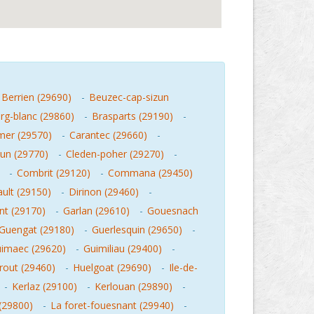
Berrien (29690)
-
Beuzec-cap-sizun
rg-blanc (29860)
-
Brasparts (29190)
-
mer (29570)
-
Carantec (29660)
-
zun (29770)
-
Cleden-poher (29270)
-
-
Combrit (29120)
-
Commana (29450)
ult (29150)
-
Dirinon (29460)
-
nt (29170)
-
Garlan (29610)
-
Gouesnach
Guengat (29180)
-
Guerlesquin (29650)
-
imaec (29620)
-
Guimiliau (29400)
-
rout (29460)
-
Huelgoat (29690)
-
Ile-de-
-
Kerlaz (29100)
-
Kerlouan (29890)
-
(29800)
-
La foret-fouesnant (29940)
-