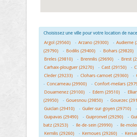
Choisissez une ville pour votre location de nacel
Argol (29560)
-
Arzano (29300)
-
Audierne 
(29790)
-
Bodilis (29400)
-
Bohars (29820)
Breles (29810)
-
Brennilis (29690)
-
Brest (
Carhaix-plouguer (29270)
-
Cast (29150)
-
C
Cleder (29233)
-
Clohars-carnoet (29360)
-
-
Concarneau (29900)
-
Confort-meilars (297
Douarnenez (29100)
-
Edern (29510)
-
Ellia
(29950)
-
Gouesnou (29850)
-
Gouezec (29
Guiclan (29410)
-
Guiler-sur-goyen (29710)
Guipavas (29490)
-
Guipronvel (29290)
-
Gu
batz (29253)
-
Ile-de-sein (29990)
-
Ile-mole
Kernilis (29260)
-
Kernoues (29260)
-
Kersa