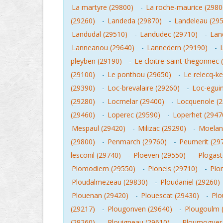
La martyre (29800)
-
La roche-maurice (2980
(29260)
-
Landeda (29870)
-
Landeleau (29
Landudal (29510)
-
Landudec (29710)
-
Lan
Lanneanou (29640)
-
Lannedern (29190)
-
pleyben (29190)
-
Le cloitre-saint-thegonnec 
(29100)
-
Le ponthou (29650)
-
Le relecq-k
(29390)
-
Loc-brevalaire (29260)
-
Loc-eguin
(29280)
-
Locmelar (29400)
-
Locquenole (
(29460)
-
Loperec (29590)
-
Loperhet (2947
Mespaul (29420)
-
Milizac (29290)
-
Moelan
(29800)
-
Penmarch (29760)
-
Peumerit (29
lesconil (29740)
-
Ploeven (29550)
-
Plogast
Plomodiern (29550)
-
Ploneis (29710)
-
Plo
Ploudalmezeau (29830)
-
Ploudaniel (29260)
Plouenan (29420)
-
Plouescat (29430)
-
Plo
(29217)
-
Plougonven (29640)
-
Plougoulm 
(29260)
-
Plouigneau (29610)
-
Ploumoguer 