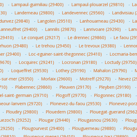
0)
-
Lampaul-guimiliau (29400)
-
Lampaul-plouarzel (29810)
-
La
530)
-
Landerneau (29800)
-
Landevennec (29560)
-
Landivisiau 
dunvez (29840)
-
Langolen (29510)
-
Lanhouarneau (29430)
-
La
Lanneuffret (29400)
-
Lannilis (29870)
-
Lanrivoare (29290)
-
Lan
(29410)
-
Le conquet (29217)
-
Le drennec (29860)
-
Le faou (29
erhuon (29480)
-
Le trehou (29450)
-
Le trevoux (29380)
-
Lennon
er (29400)
-
Loc-eguiner-saint-thegonnec (29410)
-
Locmaria-berr
29670)
-
Locquirec (29241)
-
Locronan (29180)
-
Loctudy (29750)
0)
-
Loqueffret (29530)
-
Lothey (29190)
-
Mahalon (29790)
-
M
-sur-mer (29350)
-
Morlaix (29600)
-
Motreff (29270)
-
Nevez (2
710)
-
Plabennec (29860)
-
Pleuven (29170)
-
Pleyben (29190)
el-saint-germain (29710)
-
Plogoff (29770)
-
Plogonnec (29180)
neour-lanvern (29720)
-
Plonevez-du-faou (29530)
-
Plonevez-porz
-
Ploudiry (29800)
-
Plouedern (29800)
-
Plouegat-guerand (2962
uezoc'h (29252)
-
Plougar (29440)
-
Plougasnou (29630)
-
Ploug
(29250)
-
Plougourvest (29400)
-
Plouguerneau (29880)
-
Plougu
(29810)
-
Plouneour-menez (29410)
-
Plouneour-trez (29890)
-