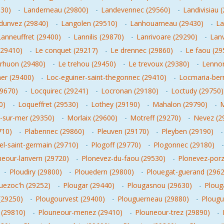
530)
-
Landerneau (29800)
-
Landevennec (29560)
-
Landivisiau 
dunvez (29840)
-
Langolen (29510)
-
Lanhouarneau (29430)
-
La
Lanneuffret (29400)
-
Lannilis (29870)
-
Lanrivoare (29290)
-
Lan
(29410)
-
Le conquet (29217)
-
Le drennec (29860)
-
Le faou (29
erhuon (29480)
-
Le trehou (29450)
-
Le trevoux (29380)
-
Lennon
er (29400)
-
Loc-eguiner-saint-thegonnec (29410)
-
Locmaria-berr
29670)
-
Locquirec (29241)
-
Locronan (29180)
-
Loctudy (29750)
0)
-
Loqueffret (29530)
-
Lothey (29190)
-
Mahalon (29790)
-
M
-sur-mer (29350)
-
Morlaix (29600)
-
Motreff (29270)
-
Nevez (2
710)
-
Plabennec (29860)
-
Pleuven (29170)
-
Pleyben (29190)
el-saint-germain (29710)
-
Plogoff (29770)
-
Plogonnec (29180)
neour-lanvern (29720)
-
Plonevez-du-faou (29530)
-
Plonevez-porz
-
Ploudiry (29800)
-
Plouedern (29800)
-
Plouegat-guerand (2962
uezoc'h (29252)
-
Plougar (29440)
-
Plougasnou (29630)
-
Ploug
(29250)
-
Plougourvest (29400)
-
Plouguerneau (29880)
-
Plougu
(29810)
-
Plouneour-menez (29410)
-
Plouneour-trez (29890)
-