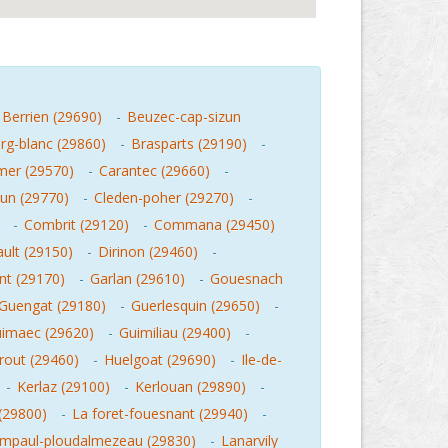
Berrien (29690)
-
Beuzec-cap-sizun
rg-blanc (29860)
-
Brasparts (29190)
-
mer (29570)
-
Carantec (29660)
-
zun (29770)
-
Cleden-poher (29270)
-
-
Combrit (29120)
-
Commana (29450)
ult (29150)
-
Dirinon (29460)
-
nt (29170)
-
Garlan (29610)
-
Gouesnach
Guengat (29180)
-
Guerlesquin (29650)
-
imaec (29620)
-
Guimiliau (29400)
-
rout (29460)
-
Huelgoat (29690)
-
Ile-de-
-
Kerlaz (29100)
-
Kerlouan (29890)
-
(29800)
-
La foret-fouesnant (29940)
-
mpaul-ploudalmezeau (29830)
-
Lanarvily