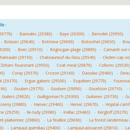
le :
(29770)
-
Bannalec (29380)
-
Baye (29300)
-
Benodet (29950)
-
-
Bolazec (29640)
-
Botmeur (29690)
-
Botsorhel (29650)
-
Bou
29200)
-
Briec (29510)
-
Brignogan-plage (29890)
-
Camaret-sur-
hateaulin (29150)
-
Chateauneuf-du-faou (29540)
-
Cleden-cap-si
Clohars-fouesnant (29950)
-
Coat-meal (29870)
-
Collorec (29530)
90)
-
Coray (29370)
-
Crozon (29160)
-
Daoulas (29460)
-
Dinea
nt (29370)
-
Ergue-gaberic (29500)
-
Esquibien (29770)
-
Fouesna
190)
-
Goulien (29770)
-
Goulven (29890)
-
Gourlizon (29710)
-
-
Guilers (29820)
-
Guilligomarc'h (29300)
-
Guilvinec (29730)
-
Gu
isseny (29880)
-
Hanvec (29460)
-
Henvic (29670)
-
Hopital-camf
ne (29259)
-
Ile-tudy (29980)
-
Irvillac (29460)
-
Kergloff (29270)
int-plabennec (29860)
-
La feuillee (29690)
-
La forest-landerneau 
0)
-
Lampaul-guimiliau (29400)
-
Lampaul-plouarzel (29810)
-
La