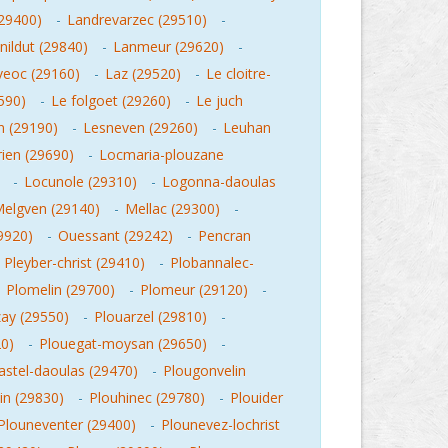
(29400)
-
Landrevarzec (29510)
-
nildut (29840)
-
Lanmeur (29620)
-
veoc (29160)
-
Laz (29520)
-
Le cloitre-
590)
-
Le folgoet (29260)
-
Le juch
 (29190)
-
Lesneven (29260)
-
Leuhan
ien (29690)
-
Locmaria-plouzane
-
Locunole (29310)
-
Logonna-daoulas
elgven (29140)
-
Mellac (29300)
-
9920)
-
Ouessant (29242)
-
Pencran
-
Pleyber-christ (29410)
-
Plobannalec-
-
Plomelin (29700)
-
Plomeur (29120)
-
ay (29550)
-
Plouarzel (29810)
-
0)
-
Plouegat-moysan (29650)
-
astel-daoulas (29470)
-
Plougonvelin
in (29830)
-
Plouhinec (29780)
-
Plouider
Plouneventer (29400)
-
Plounevez-lochrist