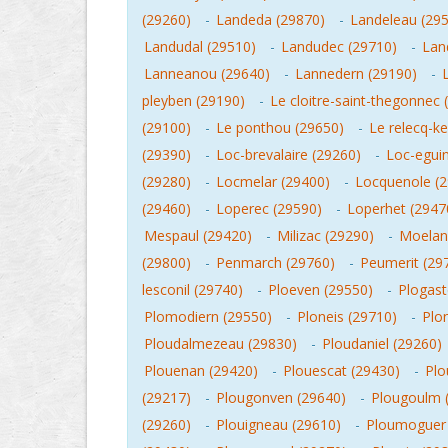
(29260)
-
Landeda (29870)
-
Landeleau (29
Landudal (29510)
-
Landudec (29710)
-
Lan
Lanneanou (29640)
-
Lannedern (29190)
-
pleyben (29190)
-
Le cloitre-saint-thegonnec 
(29100)
-
Le ponthou (29650)
-
Le relecq-k
(29390)
-
Loc-brevalaire (29260)
-
Loc-eguin
(29280)
-
Locmelar (29400)
-
Locquenole (
(29460)
-
Loperec (29590)
-
Loperhet (2947
Mespaul (29420)
-
Milizac (29290)
-
Moelan
(29800)
-
Penmarch (29760)
-
Peumerit (29
lesconil (29740)
-
Ploeven (29550)
-
Plogast
Plomodiern (29550)
-
Ploneis (29710)
-
Plo
Ploudalmezeau (29830)
-
Ploudaniel (29260)
Plouenan (29420)
-
Plouescat (29430)
-
Plo
(29217)
-
Plougonven (29640)
-
Plougoulm 
(29260)
-
Plouigneau (29610)
-
Ploumoguer 