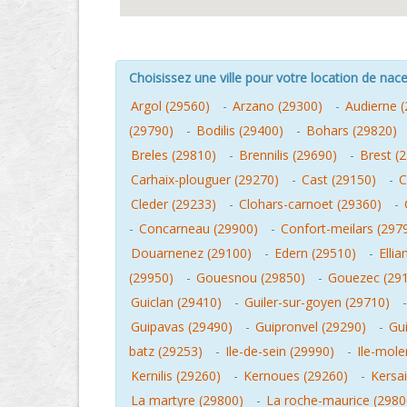
Choisissez une ville pour votre location de nacel
Argol (29560)
-
Arzano (29300)
-
Audierne 
(29790)
-
Bodilis (29400)
-
Bohars (29820)
Breles (29810)
-
Brennilis (29690)
-
Brest (
Carhaix-plouguer (29270)
-
Cast (29150)
-
C
Cleder (29233)
-
Clohars-carnoet (29360)
-
-
Concarneau (29900)
-
Confort-meilars (297
Douarnenez (29100)
-
Edern (29510)
-
Ellia
(29950)
-
Gouesnou (29850)
-
Gouezec (29
Guiclan (29410)
-
Guiler-sur-goyen (29710)
Guipavas (29490)
-
Guipronvel (29290)
-
Gu
batz (29253)
-
Ile-de-sein (29990)
-
Ile-mole
Kernilis (29260)
-
Kernoues (29260)
-
Kersa
La martyre (29800)
-
La roche-maurice (2980