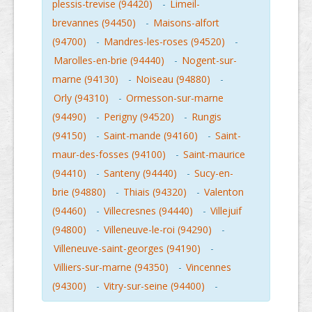
plessis-trevise (94420)
-
Limeil-
brevannes (94450)
-
Maisons-alfort
(94700)
-
Mandres-les-roses (94520)
-
Marolles-en-brie (94440)
-
Nogent-sur-
marne (94130)
-
Noiseau (94880)
-
Orly (94310)
-
Ormesson-sur-marne
(94490)
-
Perigny (94520)
-
Rungis
(94150)
-
Saint-mande (94160)
-
Saint-
maur-des-fosses (94100)
-
Saint-maurice
(94410)
-
Santeny (94440)
-
Sucy-en-
brie (94880)
-
Thiais (94320)
-
Valenton
(94460)
-
Villecresnes (94440)
-
Villejuif
(94800)
-
Villeneuve-le-roi (94290)
-
Villeneuve-saint-georges (94190)
-
Villiers-sur-marne (94350)
-
Vincennes
(94300)
-
Vitry-sur-seine (94400)
-