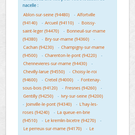
nacelle :
Ablon-sur-seine (94480)
-
Alfortville
(94140)
-
Arcueil (94110)
-
Boissy-
saint-leger (94470)
-
Bonneuil-sur-marne
(94380)
-
Bry-sur-marne (94360)
-
Cachan (94230)
-
Champigny-sur-marne
(94500)
-
Charenton-le-pont (94220)
-
Chennevieres-sur-marne (94430)
-
Chevilly-larue (94550)
-
Choisy-le-roi
(94600)
-
Creteil (94000)
-
Fontenay-
sous-bois (94120)
-
Fresnes (94260)
-
Gentilly (94250)
-
Ivry-sur-seine (94200)
-
Joinville-le-pont (94340)
-
L'hay-les-
roses (94240)
-
La queue-en-brie
(94510)
-
Le kremlin-bicetre (94270)
-
Le perreux-sur-marne (94170)
-
Le