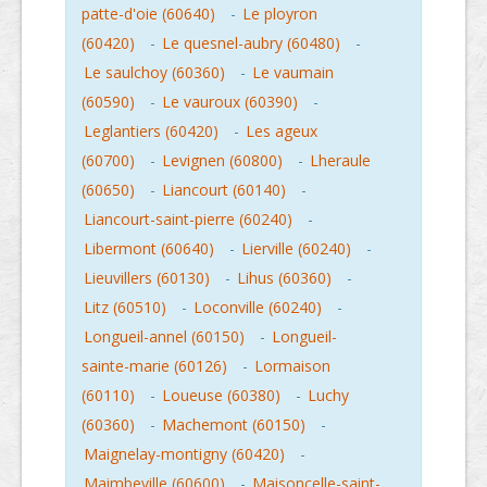
patte-d'oie (60640)
-
Le ployron
(60420)
-
Le quesnel-aubry (60480)
-
Le saulchoy (60360)
-
Le vaumain
(60590)
-
Le vauroux (60390)
-
Leglantiers (60420)
-
Les ageux
(60700)
-
Levignen (60800)
-
Lheraule
(60650)
-
Liancourt (60140)
-
Liancourt-saint-pierre (60240)
-
Libermont (60640)
-
Lierville (60240)
-
Lieuvillers (60130)
-
Lihus (60360)
-
Litz (60510)
-
Loconville (60240)
-
Longueil-annel (60150)
-
Longueil-
sainte-marie (60126)
-
Lormaison
(60110)
-
Loueuse (60380)
-
Luchy
(60360)
-
Machemont (60150)
-
Maignelay-montigny (60420)
-
Maimbeville (60600)
-
Maisoncelle-saint-