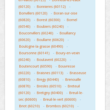
(60120)
-
Bonnieres (60112)
-
Bonvillers (60120)
-
Boran-sur-oise
(60820)
-
Borest (60300)
-
Bornel
(60540)
-
Boubiers (60240)
-
Bouconvillers (60240)
-
Bouillancy
(60620)
-
Boullarre (60620)
-
Boulogne-la-grasse (60490)
-
Boursonne (60141)
-
Boury-en-vexin
(60240)
-
Boutavent (60220)
-
Boutencourt (60590)
-
Bouvresse
(60220)
-
Braisnes (60113)
-
Brasseuse
(60810)
-
Bregy (60440)
-
Brenouille
(60870)
-
Bresles (60510)
-
Breteuil
(60120)
-
Bretigny (60400)
-
Breuil-le-
sec (60600)
-
Breuil-le-vert (60600)
-
Briot (60210)
-
Brombos (60210)
-