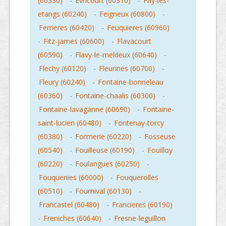
(60330)
-
Evricourt (60310)
-
Fay-les-
etangs (60240)
-
Feigneux (60800)
-
Ferrieres (60420)
-
Feuquieres (60960)
-
Fitz-james (60600)
-
Flavacourt
(60590)
-
Flavy-le-meldeux (60640)
-
Flechy (60120)
-
Fleurines (60700)
-
Fleury (60240)
-
Fontaine-bonneleau
(60360)
-
Fontaine-chaalis (60300)
-
Fontaine-lavaganne (60690)
-
Fontaine-
saint-lucien (60480)
-
Fontenay-torcy
(60380)
-
Formerie (60220)
-
Fosseuse
(60540)
-
Fouilleuse (60190)
-
Fouilloy
(60220)
-
Foulangues (60250)
-
Fouquenies (60000)
-
Fouquerolles
(60510)
-
Fournival (60130)
-
Francastel (60480)
-
Francieres (60190)
-
Freniches (60640)
-
Fresne-leguillon