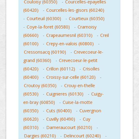
Couloisy (60350)
-
Courcelles-epayelles
(60420)
-
Courcelles-les-gisors (60240)
-
Courteuil (60300)
-
Courtieux (60350)
-
Coye-la-foret (60580)
-
Cramoisy
(60660)
-
Crapeaumesnil (60310)
-
Creil
(60100)
-
Crepy-en-valois (60800)
-
Cressonsacq (60190)
-
Crevecoeur-le-
grand (60360)
-
Crevecoeur-le-petit
(60420)
-
Crillon (60112)
-
Crisolles
(60400)
-
Croissy-sur-celle (60120)
-
Croutoy (60350)
-
Crouy-en-thelle
(60530)
-
Cuignieres (60130)
-
Cuigy-
en-bray (60850)
-
Cuise-la-motte
(60350)
-
Cuts (60400)
-
Cuvergnon
(60620)
-
Cuvilly (60490)
-
Cuy
(60310)
-
Dameraucourt (60210)
-
Dargies (60210)
-
Delincourt (60240)
-