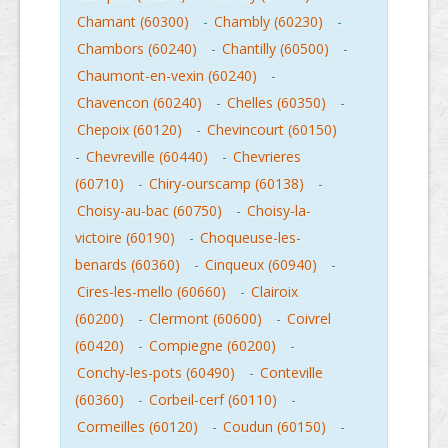
Chamant (60300)
-
Chambly (60230)
-
Chambors (60240)
-
Chantilly (60500)
-
Chaumont-en-vexin (60240)
-
Chavencon (60240)
-
Chelles (60350)
-
Chepoix (60120)
-
Chevincourt (60150)
-
Chevreville (60440)
-
Chevrieres
(60710)
-
Chiry-ourscamp (60138)
-
Choisy-au-bac (60750)
-
Choisy-la-
victoire (60190)
-
Choqueuse-les-
benards (60360)
-
Cinqueux (60940)
-
Cires-les-mello (60660)
-
Clairoix
(60200)
-
Clermont (60600)
-
Coivrel
(60420)
-
Compiegne (60200)
-
Conchy-les-pots (60490)
-
Conteville
(60360)
-
Corbeil-cerf (60110)
-
Cormeilles (60120)
-
Coudun (60150)
-