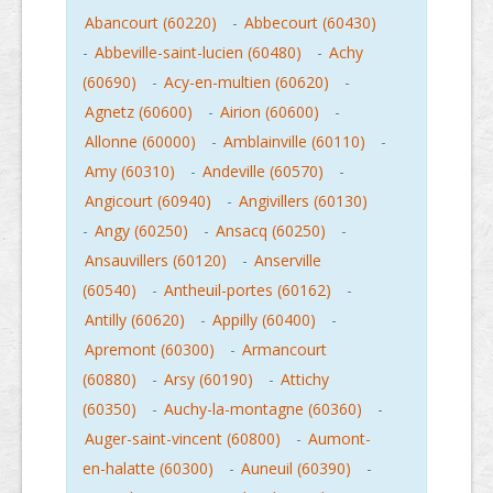
Abancourt (60220)
-
Abbecourt (60430)
-
Abbeville-saint-lucien (60480)
-
Achy
(60690)
-
Acy-en-multien (60620)
-
Agnetz (60600)
-
Airion (60600)
-
Allonne (60000)
-
Amblainville (60110)
-
Amy (60310)
-
Andeville (60570)
-
Angicourt (60940)
-
Angivillers (60130)
-
Angy (60250)
-
Ansacq (60250)
-
Ansauvillers (60120)
-
Anserville
(60540)
-
Antheuil-portes (60162)
-
Antilly (60620)
-
Appilly (60400)
-
Apremont (60300)
-
Armancourt
(60880)
-
Arsy (60190)
-
Attichy
(60350)
-
Auchy-la-montagne (60360)
-
Auger-saint-vincent (60800)
-
Aumont-
en-halatte (60300)
-
Auneuil (60390)
-