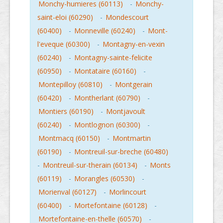
Monchy-humieres (60113)
-
Monchy-
saint-eloi (60290)
-
Mondescourt
(60400)
-
Monneville (60240)
-
Mont-
l'eveque (60300)
-
Montagny-en-vexin
(60240)
-
Montagny-sainte-felicite
(60950)
-
Montataire (60160)
-
Montepilloy (60810)
-
Montgerain
(60420)
-
Montherlant (60790)
-
Montiers (60190)
-
Montjavoult
(60240)
-
Montlognon (60300)
-
Montmacq (60150)
-
Montmartin
(60190)
-
Montreuil-sur-breche (60480)
-
Montreuil-sur-therain (60134)
-
Monts
(60119)
-
Morangles (60530)
-
Morienval (60127)
-
Morlincourt
(60400)
-
Mortefontaine (60128)
-
Mortefontaine-en-thelle (60570)
-