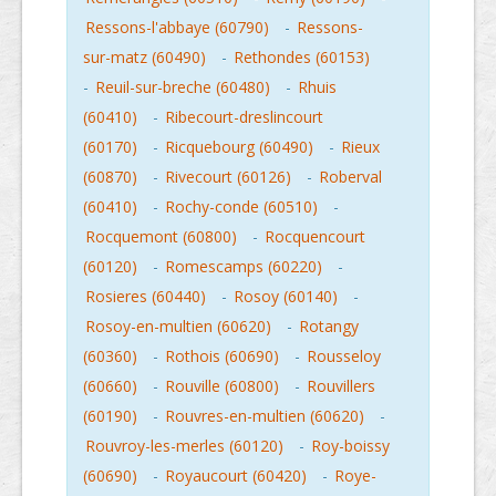
Ressons-l'abbaye (60790)
-
Ressons-
sur-matz (60490)
-
Rethondes (60153)
-
Reuil-sur-breche (60480)
-
Rhuis
(60410)
-
Ribecourt-dreslincourt
(60170)
-
Ricquebourg (60490)
-
Rieux
(60870)
-
Rivecourt (60126)
-
Roberval
(60410)
-
Rochy-conde (60510)
-
Rocquemont (60800)
-
Rocquencourt
(60120)
-
Romescamps (60220)
-
Rosieres (60440)
-
Rosoy (60140)
-
Rosoy-en-multien (60620)
-
Rotangy
(60360)
-
Rothois (60690)
-
Rousseloy
(60660)
-
Rouville (60800)
-
Rouvillers
(60190)
-
Rouvres-en-multien (60620)
-
Rouvroy-les-merles (60120)
-
Roy-boissy
(60690)
-
Royaucourt (60420)
-
Roye-