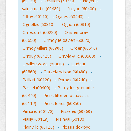
(60130)
-
Novillers (60730)
-
Noyers-
saint-martin (60480)
-
Noyon (60400)
-
Offoy (60210)
-
Ognes (60440)
-
Ognolles (60310)
-
Ognon (60810)
-
Omecourt (60220)
-
Ons-en-bray
(60650)
-
Ormoy-le-davien (60620)
-
Ormoy-villers (60800)
-
Oroer (60510)
-
Orrouy (60129)
-
Orry-la-ville (60560)
-
Orvillers-sorel (60490)
-
Oudeuil
(60860)
-
Oursel-maison (60480)
-
Paillart (60120)
-
Parnes (60240)
-
Passel (60400)
-
Peroy-les-gombries
(60440)
-
Pierrefitte-en-beauvaisis
(60112)
-
Pierrefonds (60350)
-
Pimprez (60170)
-
Pisseleu (60860)
-
Plailly (60128)
-
Plainval (60130)
-
Plainville (60120)
-
Plessis-de-roye