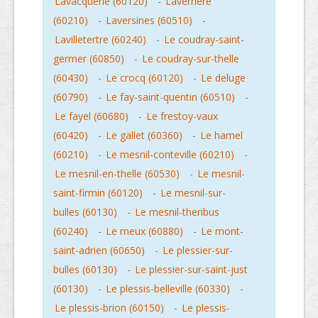
Lavacquerie (60120)
-
Laverriere
(60210)
-
Laversines (60510)
-
Lavilletertre (60240)
-
Le coudray-saint-
germer (60850)
-
Le coudray-sur-thelle
(60430)
-
Le crocq (60120)
-
Le deluge
(60790)
-
Le fay-saint-quentin (60510)
-
Le fayel (60680)
-
Le frestoy-vaux
(60420)
-
Le gallet (60360)
-
Le hamel
(60210)
-
Le mesnil-conteville (60210)
-
Le mesnil-en-thelle (60530)
-
Le mesnil-
saint-firmin (60120)
-
Le mesnil-sur-
bulles (60130)
-
Le mesnil-theribus
(60240)
-
Le meux (60880)
-
Le mont-
saint-adrien (60650)
-
Le plessier-sur-
bulles (60130)
-
Le plessier-sur-saint-just
(60130)
-
Le plessis-belleville (60330)
-
Le plessis-brion (60150)
-
Le plessis-