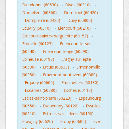
Dieudonne (60530)
-
Dives (60310)
-
Domeliers (60360)
-
Domfront (60420)
-
Dompierre (60420)
-
Duvy (60800)
-
Ecuvilly (60310)
-
Elencourt (60210)
-
Elincourt-sainte-marguerite (60157)
-
Emeville (60123)
-
Enencourt-le-sec
(60240)
-
Enencourt-leage (60590)
-
Epineuse (60190)
-
Eragny-sur-epte
(60590)
-
Ercuis (60530)
-
Ermenonville
(60950)
-
Ernemont-boutavent (60380)
-
Erquery (60600)
-
Erquinvillers (60130)
-
Escames (60380)
-
Esches (60110)
-
Escles-saint-pierre (60220)
-
Espaubourg
(60650)
-
Esquennoy (60120)
-
Essuiles
(60510)
-
Estrees-saint-denis (60190)
-
Etavigny (60620)
-
Etouy (60600)
-
Eve