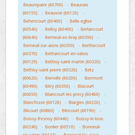
Beaurepaire (60700)
-
Beauvais
(60155)
-
Beauvoir (60120)
-
Behericourt (60400)
-
Belle-eglise
(60540)
-
Belloy (60490)
-
Berlancourt
(60640)
-
Berneuil-en-bray (60390)
-
Berneuil-sur-aisne (60350)
-
Berthecourt
(60370)
-
Bethancourt-en-valois
(60129)
-
Bethisy-saint-martin (60320)
-
Bethisy-saint-pierre (60320)
-
Betz
(60620)
-
Bienville (60200)
-
Biermont
(60490)
-
Bitry (60350)
-
Blacourt
(60650)
-
Blaincourt-les-precy (60460)
-
Blancfosse (60120)
-
Blargies (60220)
-
Blicourt (60860)
-
Blincourt (60190)
-
Boissy-fresnoy (60440)
-
Boissy-le-bois
(60240)
-
Bonlier (60510)
-
Bonneuil-
en-valois (60123)
-
Bonneuil-les-eaux