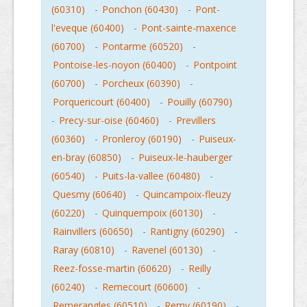
(60310)
-
Ponchon (60430)
-
Pont-
l'eveque (60400)
-
Pont-sainte-maxence
(60700)
-
Pontarme (60520)
-
Pontoise-les-noyon (60400)
-
Pontpoint
(60700)
-
Porcheux (60390)
-
Porquericourt (60400)
-
Pouilly (60790)
-
Precy-sur-oise (60460)
-
Previllers
(60360)
-
Pronleroy (60190)
-
Puiseux-
en-bray (60850)
-
Puiseux-le-hauberger
(60540)
-
Puits-la-vallee (60480)
-
Quesmy (60640)
-
Quincampoix-fleuzy
(60220)
-
Quinquempoix (60130)
-
Rainvillers (60650)
-
Rantigny (60290)
-
Raray (60810)
-
Ravenel (60130)
-
Reez-fosse-martin (60620)
-
Reilly
(60240)
-
Remecourt (60600)
-
Remerangles (60510)
-
Remy (60190)
-