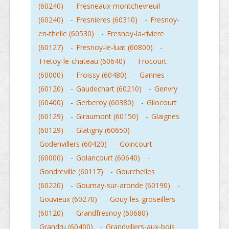
(60240)
-
Fresneaux-montchevreuil
(60240)
-
Fresnieres (60310)
-
Fresnoy-
en-thelle (60530)
-
Fresnoy-la-riviere
(60127)
-
Fresnoy-le-luat (60800)
-
Fretoy-le-chateau (60640)
-
Frocourt
(60000)
-
Froissy (60480)
-
Gannes
(60120)
-
Gaudechart (60210)
-
Genvry
(60400)
-
Gerberoy (60380)
-
Gilocourt
(60129)
-
Giraumont (60150)
-
Glaignes
(60129)
-
Glatigny (60650)
-
Godenvillers (60420)
-
Goincourt
(60000)
-
Golancourt (60640)
-
Gondreville (60117)
-
Gourchelles
(60220)
-
Gournay-sur-aronde (60190)
-
Gouvieux (60270)
-
Gouy-les-groseillers
(60120)
-
Grandfresnoy (60680)
-
Grandru (60400)
-
Grandvillers-aux-bois