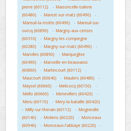
pierre (60112)
-
Maisoncelle-tuilerie
(60480)
-
Marest-sur-matz (60490)
-
Mareuil-la-motte (60490)
-
Mareuil-sur-
ourcq (60890)
-
Margny-aux-cerises
(60310)
-
Margny-les-compiegne
(60280)
-
Margny-sur-matz (60490)
-
Marolles (60890)
-
Marqueglise
(60490)
-
Marseille-en-beauvaisis
(60860)
-
Martincourt (60112)
-
Maucourt (60640)
-
Maulers (60480)
-
Maysel (60660)
-
Melicocq (60150)
-
Mello (60660)
-
Menevillers (60420)
-
Meru (60110)
-
Mery-la-bataille (60420)
-
Milly-sur-therain (60112)
-
Mogneville
(60140)
-
Moliens (60220)
-
Monceaux
(60940)
-
Monceaux-l'abbaye (60220)
-