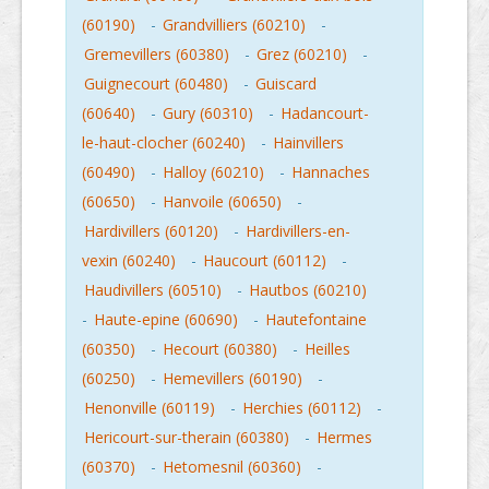
(60190)
-
Grandvilliers (60210)
-
Gremevillers (60380)
-
Grez (60210)
-
Guignecourt (60480)
-
Guiscard
(60640)
-
Gury (60310)
-
Hadancourt-
le-haut-clocher (60240)
-
Hainvillers
(60490)
-
Halloy (60210)
-
Hannaches
(60650)
-
Hanvoile (60650)
-
Hardivillers (60120)
-
Hardivillers-en-
vexin (60240)
-
Haucourt (60112)
-
Haudivillers (60510)
-
Hautbos (60210)
-
Haute-epine (60690)
-
Hautefontaine
(60350)
-
Hecourt (60380)
-
Heilles
(60250)
-
Hemevillers (60190)
-
Henonville (60119)
-
Herchies (60112)
-
Hericourt-sur-therain (60380)
-
Hermes
(60370)
-
Hetomesnil (60360)
-