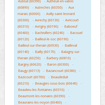
Auteuil (60390)
-
Autheuil-en-valois
(60890)
-
Autreches (60350)
-
Aux
marais (60000)
-
Avilly-saint-leonard
(60300)
-
Avrechy (60130)
-
Avricourt
(60310)
-
Avrigny (60190)
-
Baboeuf
(60400)
-
Bachivillers (60240)
-
Bacouel
(60120)
-
Bailleul-le-soc (60190)
-
Bailleul-sur-therain (60930)
-
Bailleval
(60140)
-
Bailly (60170)
-
Balagny-sur-
therain (60250)
-
Barbery (60810)
-
Bargny (60620)
-
Baron (60300)
-
Baugy (60113)
-
Bazancourt (60380)
-
Bazicourt (60700)
-
Beaudeduit
(60210)
-
Beaugies-sous-bois (60640)
-
Beaulieu-les-fontaines (60310)
-
Beaumont-les-nonains (60390)
-
Beaurains-les-noyon (60400)
-