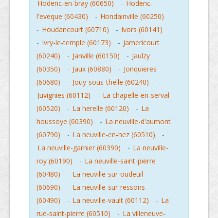
Hodenc-en-bray (60650)
-
Hodenc-
l'eveque (60430)
-
Hondainville (60250)
-
Houdancourt (60710)
-
Ivors (60141)
-
Ivry-le-temple (60173)
-
Jamericourt
(60240)
-
Janville (60150)
-
Jaulzy
(60350)
-
Jaux (60880)
-
Jonquieres
(60680)
-
Jouy-sous-thelle (60240)
-
Juvignies (60112)
-
La chapelle-en-serval
(60520)
-
La herelle (60120)
-
La
houssoye (60390)
-
La neuville-d'aumont
(60790)
-
La neuville-en-hez (60510)
-
La neuville-garnier (60390)
-
La neuville-
roy (60190)
-
La neuville-saint-pierre
(60480)
-
La neuville-sur-oudeuil
(60690)
-
La neuville-sur-ressons
(60490)
-
La neuville-vault (60112)
-
La
rue-saint-pierre (60510)
-
La villeneuve-