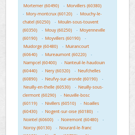
Mortemer (60490)
-
Morvillers (60380)
-
Mory-montcrux (60120)
-
Mouchy-le-
chatel (60250)
-
Moulin-sous-touvent
(60350)
-
Mouy (60250)
-
Moyenneville
(60190)
-
Moyvillers (60190)
-
Muidorge (60480)
-
Muirancourt
(60640)
-
Mureaumont (60220)
-
Nampcel (60400)
-
Nanteuil-le-haudouin
(60440)
-
Nery (60320)
-
Neufchelles
(60890)
-
Neufvy-sur-aronde (60190)
-
Neuilly-en-thelle (60530)
-
Neuilly-sous-
clermont (60290)
-
Neuville-bosc
(60119)
-
Nivillers (60510)
-
Noailles
(60430)
-
Nogent-sur-oise (60180)
-
Nointel (60600)
-
Noiremont (60480)
-
Noroy (60130)
-
Nourard-le-franc