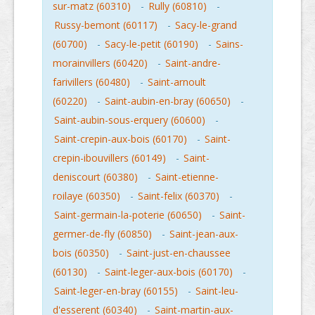
sur-matz (60310)
-
Rully (60810)
-
Russy-bemont (60117)
-
Sacy-le-grand
(60700)
-
Sacy-le-petit (60190)
-
Sains-
morainvillers (60420)
-
Saint-andre-
farivillers (60480)
-
Saint-arnoult
(60220)
-
Saint-aubin-en-bray (60650)
-
Saint-aubin-sous-erquery (60600)
-
Saint-crepin-aux-bois (60170)
-
Saint-
crepin-ibouvillers (60149)
-
Saint-
deniscourt (60380)
-
Saint-etienne-
roilaye (60350)
-
Saint-felix (60370)
-
Saint-germain-la-poterie (60650)
-
Saint-
germer-de-fly (60850)
-
Saint-jean-aux-
bois (60350)
-
Saint-just-en-chaussee
(60130)
-
Saint-leger-aux-bois (60170)
-
Saint-leger-en-bray (60155)
-
Saint-leu-
d'esserent (60340)
-
Saint-martin-aux-