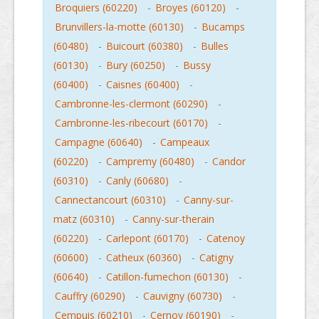
Broquiers (60220)
-
Broyes (60120)
-
Brunvillers-la-motte (60130)
-
Bucamps
(60480)
-
Buicourt (60380)
-
Bulles
(60130)
-
Bury (60250)
-
Bussy
(60400)
-
Caisnes (60400)
-
Cambronne-les-clermont (60290)
-
Cambronne-les-ribecourt (60170)
-
Campagne (60640)
-
Campeaux
(60220)
-
Campremy (60480)
-
Candor
(60310)
-
Canly (60680)
-
Cannectancourt (60310)
-
Canny-sur-
matz (60310)
-
Canny-sur-therain
(60220)
-
Carlepont (60170)
-
Catenoy
(60600)
-
Catheux (60360)
-
Catigny
(60640)
-
Catillon-fumechon (60130)
-
Cauffry (60290)
-
Cauvigny (60730)
-
Cempuis (60210)
-
Cernoy (60190)
-