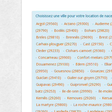
Choisissez une ville pour votre location de nacel
Argol (29560)
-
Arzano (29300)
-
Audierne 
(29790)
-
Bodilis (29400)
-
Bohars (29820)
Breles (29810)
-
Brennilis (29690)
-
Brest (
Carhaix-plouguer (29270)
-
Cast (29150)
-
C
Cleder (29233)
-
Clohars-carnoet (29360)
-
-
Concarneau (29900)
-
Confort-meilars (297
Douarnenez (29100)
-
Edern (29510)
-
Ellia
(29950)
-
Gouesnou (29850)
-
Gouezec (29
Guiclan (29410)
-
Guiler-sur-goyen (29710)
Guipavas (29490)
-
Guipronvel (29290)
-
Gu
batz (29253)
-
Ile-de-sein (29990)
-
Ile-mole
Kernilis (29260)
-
Kernoues (29260)
-
Kersa
La martyre (29800)
-
La roche-maurice (2980
(29260)
-
Landeda (29870)
-
Landeleau (29