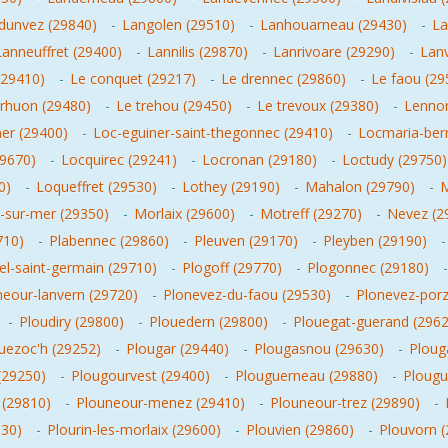
dunvez (29840)
-
Langolen (29510)
-
Lanhouarneau (29430)
-
La
Lanneuffret (29400)
-
Lannilis (29870)
-
Lanrivoare (29290)
-
Lan
(29410)
-
Le conquet (29217)
-
Le drennec (29860)
-
Le faou (29
erhuon (29480)
-
Le trehou (29450)
-
Le trevoux (29380)
-
Lennon
er (29400)
-
Loc-eguiner-saint-thegonnec (29410)
-
Locmaria-berr
29670)
-
Locquirec (29241)
-
Locronan (29180)
-
Loctudy (29750)
0)
-
Loqueffret (29530)
-
Lothey (29190)
-
Mahalon (29790)
-
M
-sur-mer (29350)
-
Morlaix (29600)
-
Motreff (29270)
-
Nevez (2
710)
-
Plabennec (29860)
-
Pleuven (29170)
-
Pleyben (29190)
el-saint-germain (29710)
-
Plogoff (29770)
-
Plogonnec (29180)
neour-lanvern (29720)
-
Plonevez-du-faou (29530)
-
Plonevez-porz
-
Ploudiry (29800)
-
Plouedern (29800)
-
Plouegat-guerand (2962
uezoc'h (29252)
-
Plougar (29440)
-
Plougasnou (29630)
-
Ploug
(29250)
-
Plougourvest (29400)
-
Plouguerneau (29880)
-
Plougu
(29810)
-
Plouneour-menez (29410)
-
Plouneour-trez (29890)
-
830)
-
Plourin-les-morlaix (29600)
-
Plouvien (29860)
-
Plouvorn 