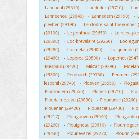
Landudal (29510)
-
Landudec (29710)
-
Lan
Lanneanou (29640)
-
Lannedern (29190)
-
pleyben (29190)
-
Le cloitre-saint-thegonnec 
(29100)
-
Le ponthou (29650)
-
Le relecq-k
(29390)
-
Loc-brevalaire (29260)
-
Loc-eguin
(29280)
-
Locmelar (29400)
-
Locquenole (
(29460)
-
Loperec (29590)
-
Loperhet (2947
Mespaul (29420)
-
Milizac (29290)
-
Moelan
(29800)
-
Penmarch (29760)
-
Peumerit (29
lesconil (29740)
-
Ploeven (29550)
-
Plogast
Plomodiern (29550)
-
Ploneis (29710)
-
Plo
Ploudalmezeau (29830)
-
Ploudaniel (29260)
Plouenan (29420)
-
Plouescat (29430)
-
Plo
(29217)
-
Plougonven (29640)
-
Plougoulm 
(29260)
-
Plouigneau (29610)
-
Ploumoguer 
(29430)
-
Plounevezel (29270)
-
Plourin (29