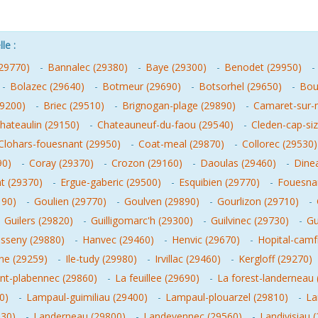
le :
(29770)
-
Bannalec (29380)
-
Baye (29300)
-
Benodet (29950)
-
-
Bolazec (29640)
-
Botmeur (29690)
-
Botsorhel (29650)
-
Bou
29200)
-
Briec (29510)
-
Brignogan-plage (29890)
-
Camaret-sur-
hateaulin (29150)
-
Chateauneuf-du-faou (29540)
-
Cleden-cap-si
Clohars-fouesnant (29950)
-
Coat-meal (29870)
-
Collorec (29530)
90)
-
Coray (29370)
-
Crozon (29160)
-
Daoulas (29460)
-
Dinea
nt (29370)
-
Ergue-gaberic (29500)
-
Esquibien (29770)
-
Fouesna
190)
-
Goulien (29770)
-
Goulven (29890)
-
Gourlizon (29710)
-
-
Guilers (29820)
-
Guilligomarc'h (29300)
-
Guilvinec (29730)
-
Gu
isseny (29880)
-
Hanvec (29460)
-
Henvic (29670)
-
Hopital-camf
ne (29259)
-
Ile-tudy (29980)
-
Irvillac (29460)
-
Kergloff (29270)
int-plabennec (29860)
-
La feuillee (29690)
-
La forest-landerneau 
0)
-
Lampaul-guimiliau (29400)
-
Lampaul-plouarzel (29810)
-
La
530)
-
Landerneau (29800)
-
Landevennec (29560)
-
Landivisiau 