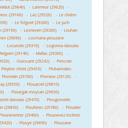
nildut (29840)
-
Lanmeur (29620)
-
veoc (29160)
-
Laz (29520)
-
Le cloitre-
590)
-
Le folgoet (29260)
-
Le juch
 (29190)
-
Lesneven (29260)
-
Leuhan
ien (29690)
-
Locmaria-plouzane
-
Locunole (29310)
-
Logonna-daoulas
elgven (29140)
-
Mellac (29300)
-
9920)
-
Ouessant (29242)
-
Pencran
-
Pleyber-christ (29410)
-
Plobannalec-
-
Plomelin (29700)
-
Plomeur (29120)
-
ay (29550)
-
Plouarzel (29810)
-
0)
-
Plouegat-moysan (29650)
-
astel-daoulas (29470)
-
Plougonvelin
in (29830)
-
Plouhinec (29780)
-
Plouider
Plouneventer (29400)
-
Plounevez-lochrist
(29420)
-
Plouye (29690)
-
Plouzane