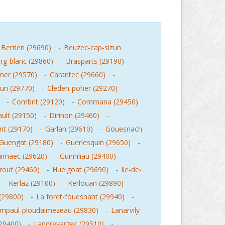
Berrien (29690)
-
Beuzec-cap-sizun
rg-blanc (29860)
-
Brasparts (29190)
-
mer (29570)
-
Carantec (29660)
-
zun (29770)
-
Cleden-poher (29270)
-
-
Combrit (29120)
-
Commana (29450)
ult (29150)
-
Dirinon (29460)
-
nt (29170)
-
Garlan (29610)
-
Gouesnach
Guengat (29180)
-
Guerlesquin (29650)
-
imaec (29620)
-
Guimiliau (29400)
-
rout (29460)
-
Huelgoat (29690)
-
Ile-de-
-
Kerlaz (29100)
-
Kerlouan (29890)
-
(29800)
-
La foret-fouesnant (29940)
-
mpaul-ploudalmezeau (29830)
-
Lanarvily
(29400)
-
Landrevarzec (29510)
-