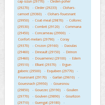
cap-sizun (29770)
-
Cleden-poher
(29270)
-
Cleder (29233)
-
Clohars-
carnoet (29360)
-
Clohars-fouesnant
(29950)
-
Coat-meal (29870)
-
Collorec
(29530)
-
Combrit (29120)
-
Commana
(29450)
-
Concarneau (29900)
-
Confort-meilars (29790)
-
Coray
(29370)
-
Crozon (29160)
-
Daoulas
(29460)
-
Dineault (29150)
-
Dirinon
(29460)
-
Douarnenez (29100)
-
Edern
(29510)
-
Elliant (29370)
-
Ergue-
gaberic (29500)
-
Esquibien (29770)
-
Fouesnant (29170)
-
Garlan (29610)
-
Gouesnach (29950)
-
Gouesnou
(29850)
-
Gouezec (29190)
-
Goulien
(29770)
-
Goulven (29890)
-
Gourlizon
(29710)
-
Guengat (29180)
-