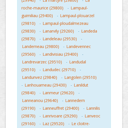
(29940)
-
La martyre (29800)
-
La
roche-maurice (29800)
-
Lampaul-
guimiliau (29400)
-
Lampaul-plouarzel
(29810)
-
Lampaul-ploudalmezeau
(29830)
-
Lanarvily (29260)
-
Landeda
(29870)
-
Landeleau (29530)
-
Landerneau (29800)
-
Landevennec
(29560)
-
Landivisiau (29400)
-
Landrevarzec (29510)
-
Landudal
(29510)
-
Landudec (29710)
-
Landunvez (29840)
-
Langolen (29510)
-
Lanhouarneau (29430)
-
Lanildut
(29840)
-
Lanmeur (29620)
-
Lanneanou (29640)
-
Lannedern
(29190)
-
Lanneuffret (29400)
-
Lannilis
(29870)
-
Lanrivoare (29290)
-
Lanveoc
(29160)
-
Laz (29520)
-
Le cloitre-