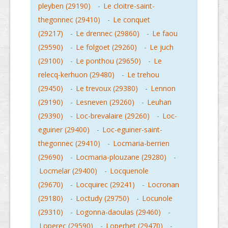
pleyben (29190)
-
Le cloitre-saint-
thegonnec (29410)
-
Le conquet
(29217)
-
Le drennec (29860)
-
Le faou
(29590)
-
Le folgoet (29260)
-
Le juch
(29100)
-
Le ponthou (29650)
-
Le
relecq-kerhuon (29480)
-
Le trehou
(29450)
-
Le trevoux (29380)
-
Lennon
(29190)
-
Lesneven (29260)
-
Leuhan
(29390)
-
Loc-brevalaire (29260)
-
Loc-
eguiner (29400)
-
Loc-eguiner-saint-
thegonnec (29410)
-
Locmaria-berrien
(29690)
-
Locmaria-plouzane (29280)
-
Locmelar (29400)
-
Locquenole
(29670)
-
Locquirec (29241)
-
Locronan
(29180)
-
Loctudy (29750)
-
Locunole
(29310)
-
Logonna-daoulas (29460)
-
Loperec (29590)
-
Loperhet (29470)
-