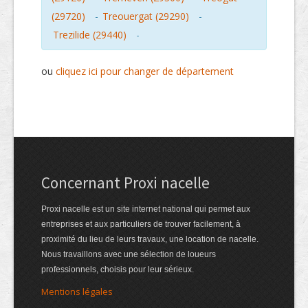
(29720)
-
Treouergat (29290)
-
Trezilide (29440)
-
ou
cliquez ici pour changer de département
Concernant Proxi nacelle
Proxi nacelle est un site internet national qui permet aux
entreprises et aux particuliers de trouver facilement, à
proximité du lieu de leurs travaux, une location de nacelle.
Nous travaillons avec une sélection de loueurs
professionnels, choisis pour leur sérieux.
Mentions légales