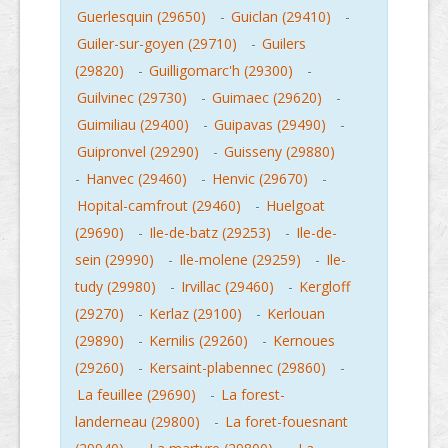
Guerlesquin (29650)
-
Guiclan (29410)
-
Guiler-sur-goyen (29710)
-
Guilers
(29820)
-
Guilligomarc'h (29300)
-
Guilvinec (29730)
-
Guimaec (29620)
-
Guimiliau (29400)
-
Guipavas (29490)
-
Guipronvel (29290)
-
Guisseny (29880)
-
Hanvec (29460)
-
Henvic (29670)
-
Hopital-camfrout (29460)
-
Huelgoat
(29690)
-
Ile-de-batz (29253)
-
Ile-de-
sein (29990)
-
Ile-molene (29259)
-
Ile-
tudy (29980)
-
Irvillac (29460)
-
Kergloff
(29270)
-
Kerlaz (29100)
-
Kerlouan
(29890)
-
Kernilis (29260)
-
Kernoues
(29260)
-
Kersaint-plabennec (29860)
-
La feuillee (29690)
-
La forest-
landerneau (29800)
-
La foret-fouesnant