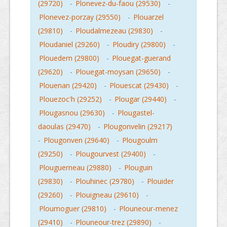
(29720)
-
Plonevez-du-faou (29530)
-
Plonevez-porzay (29550)
-
Plouarzel
(29810)
-
Ploudalmezeau (29830)
-
Ploudaniel (29260)
-
Ploudiry (29800)
-
Plouedern (29800)
-
Plouegat-guerand
(29620)
-
Plouegat-moysan (29650)
-
Plouenan (29420)
-
Plouescat (29430)
-
Plouezoc'h (29252)
-
Plougar (29440)
-
Plougasnou (29630)
-
Plougastel-
daoulas (29470)
-
Plougonvelin (29217)
-
Plougonven (29640)
-
Plougoulm
(29250)
-
Plougourvest (29400)
-
Plouguerneau (29880)
-
Plouguin
(29830)
-
Plouhinec (29780)
-
Plouider
(29260)
-
Plouigneau (29610)
-
Ploumoguer (29810)
-
Plouneour-menez
(29410)
-
Plouneour-trez (29890)
-