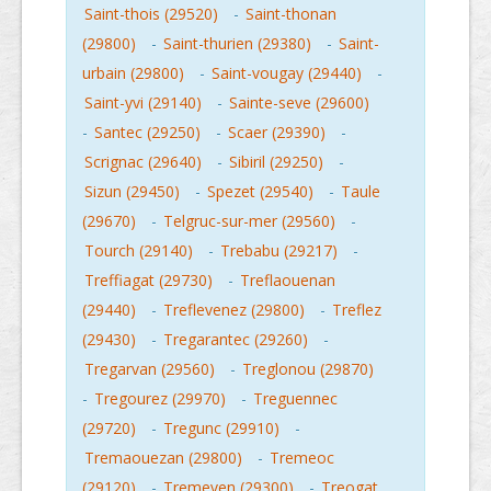
Saint-thois (29520)
-
Saint-thonan
(29800)
-
Saint-thurien (29380)
-
Saint-
urbain (29800)
-
Saint-vougay (29440)
-
Saint-yvi (29140)
-
Sainte-seve (29600)
-
Santec (29250)
-
Scaer (29390)
-
Scrignac (29640)
-
Sibiril (29250)
-
Sizun (29450)
-
Spezet (29540)
-
Taule
(29670)
-
Telgruc-sur-mer (29560)
-
Tourch (29140)
-
Trebabu (29217)
-
Treffiagat (29730)
-
Treflaouenan
(29440)
-
Treflevenez (29800)
-
Treflez
(29430)
-
Tregarantec (29260)
-
Tregarvan (29560)
-
Treglonou (29870)
-
Tregourez (29970)
-
Treguennec
(29720)
-
Tregunc (29910)
-
Tremaouezan (29800)
-
Tremeoc
(29120)
-
Tremeven (29300)
-
Treogat