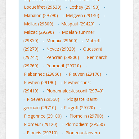
Loqueffret (29530)
-
Lothey (29190)
-
Mahalon (29790)
-
Melgven (29140)
-
Mellac (29300)
-
Mespaul (29420)
-
Milizac (29290)
-
Moelan-sur-mer
(29350)
-
Morlaix (29600)
-
Motreff
(29270)
-
Nevez (29920)
-
Ouessant
(29242)
-
Pencran (29800)
-
Penmarch
(29760)
-
Peumerit (29710)
-
Plabennec (29860)
-
Pleuven (29170)
-
Pleyben (29190)
-
Pleyber-christ
(29410)
-
Plobannalec-lesconil (29740)
-
Ploeven (29550)
-
Plogastel-saint-
germain (29710)
-
Plogoff (29770)
-
Plogonnec (29180)
-
Plomelin (29700)
-
Plomeur (29120)
-
Plomodiern (29550)
-
Ploneis (29710)
-
Ploneour-lanvern