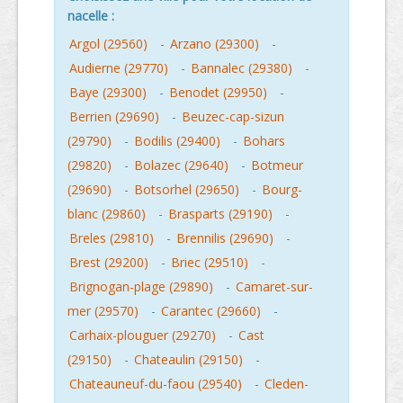
nacelle :
Argol (29560)
-
Arzano (29300)
-
Audierne (29770)
-
Bannalec (29380)
-
Baye (29300)
-
Benodet (29950)
-
Berrien (29690)
-
Beuzec-cap-sizun
(29790)
-
Bodilis (29400)
-
Bohars
(29820)
-
Bolazec (29640)
-
Botmeur
(29690)
-
Botsorhel (29650)
-
Bourg-
blanc (29860)
-
Brasparts (29190)
-
Breles (29810)
-
Brennilis (29690)
-
Brest (29200)
-
Briec (29510)
-
Brignogan-plage (29890)
-
Camaret-sur-
mer (29570)
-
Carantec (29660)
-
Carhaix-plouguer (29270)
-
Cast
(29150)
-
Chateaulin (29150)
-
Chateauneuf-du-faou (29540)
-
Cleden-