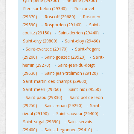
Quimperle (29300)
-
Redene (29300)
-
Riec-sur-belon (29340)
-
Roscanvel
(29570)
-
Roscoff (29680)
-
Rosnoen
(29590)
-
Rosporden (29140)
-
Saint-
coulitz (29150)
-
Saint-derrien (29440)
-
Saint-divy (29800)
-
Saint-eloy (29460)
-
Saint-evarzec (29170)
-
Saint-fregant
(29260)
-
Saint-goazec (29520)
-
Saint-
hernin (29270)
-
Saint-jean-du-doigt
(29630)
-
Saint-jean-trolimon (29120)
-
Saint-martin-des-champs (29600)
-
Saint-meen (29260)
-
Saint-nic (29550)
-
Saint-pabu (29830)
-
Saint-pol-de-leon
(29250)
-
Saint-renan (29290)
-
Saint-
rivoal (29190)
-
Saint-sauveur (29400)
-
Saint-segal (29590)
-
Saint-servais
(29400)
-
Saint-thegonnec (29410)
-