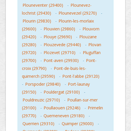
Plouneventer (29400)
-
Plounevez-
lochrist (29430)
-
Plounevezel (29270)
-
Plourin (29830)
-
Plourin-les-morlaix
(29600)
-
Plouvien (29860)
-
Plouvorn
(29420)
-
Plouye (29690)
-
Plouzane
(29280)
-
Plouzevede (29440)
-
Plovan
(29720)
-
Plozevet (29710)
-
Pluguffan
(29700)
-
Pont-aven (29930)
-
Pont-
croix (29790)
-
Pont-de-buis-les-
quimerch (29590)
-
Pont-l'abbe (29120)
-
Porspoder (29840)
-
Port-launay
(29150)
-
Pouldergat (29100)
-
Pouldreuzic (29710)
-
Poullan-sur-mer
(29100)
-
Poullaouen (29246)
-
Primelin
(29770)
-
Quemeneven (29180)
-
Querrien (29310)
-
Quimper (29000)
-