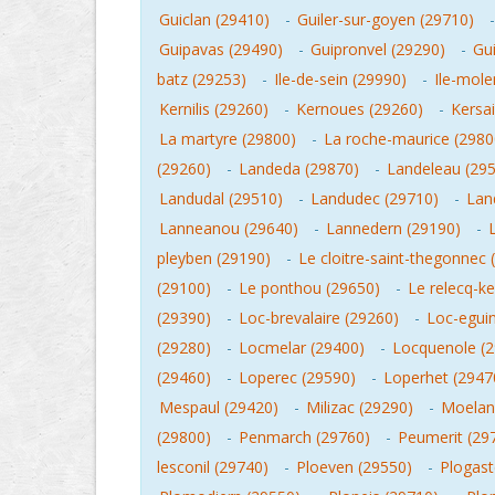
Guiclan (29410)
-
Guiler-sur-goyen (29710)
Guipavas (29490)
-
Guipronvel (29290)
-
Gu
batz (29253)
-
Ile-de-sein (29990)
-
Ile-mole
Kernilis (29260)
-
Kernoues (29260)
-
Kersa
La martyre (29800)
-
La roche-maurice (2980
(29260)
-
Landeda (29870)
-
Landeleau (29
Landudal (29510)
-
Landudec (29710)
-
Lan
Lanneanou (29640)
-
Lannedern (29190)
-
pleyben (29190)
-
Le cloitre-saint-thegonnec 
(29100)
-
Le ponthou (29650)
-
Le relecq-k
(29390)
-
Loc-brevalaire (29260)
-
Loc-eguin
(29280)
-
Locmelar (29400)
-
Locquenole (
(29460)
-
Loperec (29590)
-
Loperhet (2947
Mespaul (29420)
-
Milizac (29290)
-
Moelan
(29800)
-
Penmarch (29760)
-
Peumerit (29
lesconil (29740)
-
Ploeven (29550)
-
Plogast