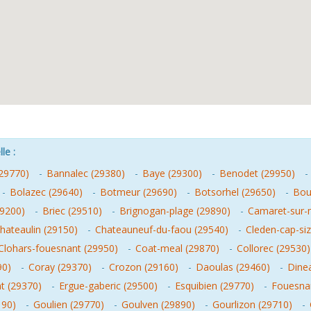
le :
(29770)
-
Bannalec (29380)
-
Baye (29300)
-
Benodet (29950)
-
-
Bolazec (29640)
-
Botmeur (29690)
-
Botsorhel (29650)
-
Bou
29200)
-
Briec (29510)
-
Brignogan-plage (29890)
-
Camaret-sur-
hateaulin (29150)
-
Chateauneuf-du-faou (29540)
-
Cleden-cap-si
Clohars-fouesnant (29950)
-
Coat-meal (29870)
-
Collorec (29530)
90)
-
Coray (29370)
-
Crozon (29160)
-
Daoulas (29460)
-
Dinea
nt (29370)
-
Ergue-gaberic (29500)
-
Esquibien (29770)
-
Fouesna
190)
-
Goulien (29770)
-
Goulven (29890)
-
Gourlizon (29710)
-