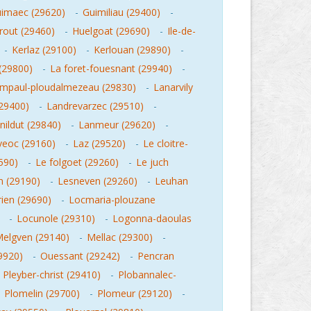
imaec (29620)
-
Guimiliau (29400)
-
rout (29460)
-
Huelgoat (29690)
-
Ile-de-
-
Kerlaz (29100)
-
Kerlouan (29890)
-
(29800)
-
La foret-fouesnant (29940)
-
mpaul-ploudalmezeau (29830)
-
Lanarvily
(29400)
-
Landrevarzec (29510)
-
nildut (29840)
-
Lanmeur (29620)
-
veoc (29160)
-
Laz (29520)
-
Le cloitre-
590)
-
Le folgoet (29260)
-
Le juch
 (29190)
-
Lesneven (29260)
-
Leuhan
ien (29690)
-
Locmaria-plouzane
-
Locunole (29310)
-
Logonna-daoulas
elgven (29140)
-
Mellac (29300)
-
9920)
-
Ouessant (29242)
-
Pencran
-
Pleyber-christ (29410)
-
Plobannalec-
-
Plomelin (29700)
-
Plomeur (29120)
-