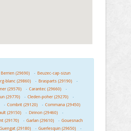
Berrien (29690)
-
Beuzec-cap-sizun
rg-blanc (29860)
-
Brasparts (29190)
-
mer (29570)
-
Carantec (29660)
-
zun (29770)
-
Cleden-poher (29270)
-
-
Combrit (29120)
-
Commana (29450)
ult (29150)
-
Dirinon (29460)
-
nt (29170)
-
Garlan (29610)
-
Gouesnach
Guengat (29180)
-
Guerlesquin (29650)
-