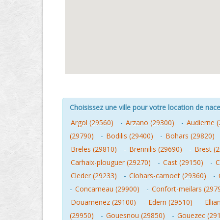
Choisissez une ville pour votre location de nacel
Argol (29560)
-
Arzano (29300)
-
Audierne 
(29790)
-
Bodilis (29400)
-
Bohars (29820)
Breles (29810)
-
Brennilis (29690)
-
Brest (
Carhaix-plouguer (29270)
-
Cast (29150)
-
C
Cleder (29233)
-
Clohars-carnoet (29360)
-
-
Concarneau (29900)
-
Confort-meilars (297
Douarnenez (29100)
-
Edern (29510)
-
Ellia
(29950)
-
Gouesnou (29850)
-
Gouezec (29