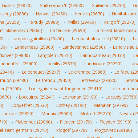
-
Guilers (29820)
-
Guilligomarc'h (29300)
-
Guilvinec (29730)
-
Gu
isseny (29880)
-
Hanvec (29460)
-
Henvic (29670)
-
Hopital-camf
ne (29259)
-
Ile-tudy (29980)
-
Irvillac (29460)
-
Kergloff (29270)
int-plabennec (29860)
-
La feuillee (29690)
-
La forest-landerneau 
0)
-
Lampaul-guimiliau (29400)
-
Lampaul-plouarzel (29810)
-
La
530)
-
Landerneau (29800)
-
Landevennec (29560)
-
Landivisiau 
dunvez (29840)
-
Langolen (29510)
-
Lanhouarneau (29430)
-
La
Lanneuffret (29400)
-
Lannilis (29870)
-
Lanrivoare (29290)
-
Lan
(29410)
-
Le conquet (29217)
-
Le drennec (29860)
-
Le faou (29
erhuon (29480)
-
Le trehou (29450)
-
Le trevoux (29380)
-
Lennon
er (29400)
-
Loc-eguiner-saint-thegonnec (29410)
-
Locmaria-berr
29670)
-
Locquirec (29241)
-
Locronan (29180)
-
Loctudy (29750)
0)
-
Loqueffret (29530)
-
Lothey (29190)
-
Mahalon (29790)
-
M
-sur-mer (29350)
-
Morlaix (29600)
-
Motreff (29270)
-
Nevez (2
710)
-
Plabennec (29860)
-
Pleuven (29170)
-
Pleyben (29190)
el-saint-germain (29710)
-
Plogoff (29770)
-
Plogonnec (29180)