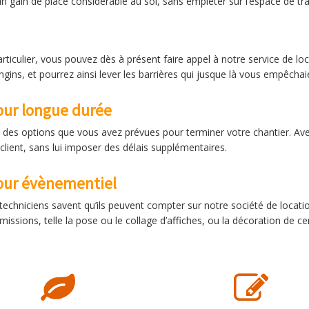
’un gain de place considérable au sol, sans empiéter sur l’espace de tra
rticulier, vous pouvez dès à présent faire appel à notre service de loc
gins, et pourrez ainsi lever les barrières qui jusque là vous empêchai
pour longue durée
tie des options que vous avez prévues pour terminer votre chantier. Av
 client, sans lui imposer des délais supplémentaires.
pour évènementiel
 techniciens savent qu’ils peuvent compter sur notre société de locat
issions, telle la pose ou le collage d’affiches, ou la décoration de cer