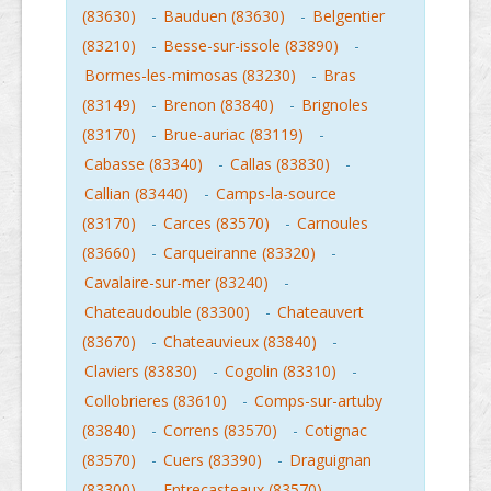
(83630)
-
Bauduen (83630)
-
Belgentier
(83210)
-
Besse-sur-issole (83890)
-
Bormes-les-mimosas (83230)
-
Bras
(83149)
-
Brenon (83840)
-
Brignoles
(83170)
-
Brue-auriac (83119)
-
Cabasse (83340)
-
Callas (83830)
-
Callian (83440)
-
Camps-la-source
(83170)
-
Carces (83570)
-
Carnoules
(83660)
-
Carqueiranne (83320)
-
Cavalaire-sur-mer (83240)
-
Chateaudouble (83300)
-
Chateauvert
(83670)
-
Chateauvieux (83840)
-
Claviers (83830)
-
Cogolin (83310)
-
Collobrieres (83610)
-
Comps-sur-artuby
(83840)
-
Correns (83570)
-
Cotignac
(83570)
-
Cuers (83390)
-
Draguignan
(83300)
-
Entrecasteaux (83570)
-