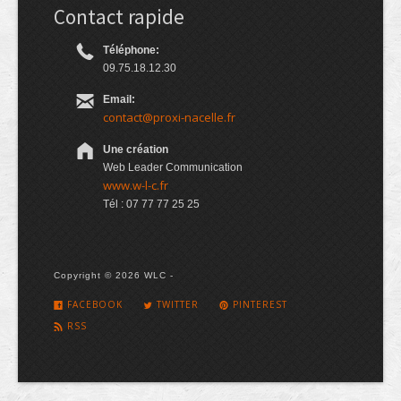
Contact rapide
Téléphone:
09.75.18.12.30
Email:
contact@proxi-nacelle.fr
Une création
Web Leader Communication
www.w-l-c.fr
Tél : 07 77 77 25 25
Copyright © 2026 WLC -
FACEBOOK
TWITTER
PINTEREST
RSS