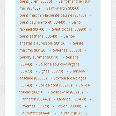
Saint-julien (83560)
-
Saint-mandrier-sur-
mer (83430)
-
Saint-martin (83560)
-
Saint-maximin-la-sainte-baume (83470)
-
Saint-paul-en-foret (83440)
-
Saint-
raphael (83700)
-
Saint-tropez (83990)
-
Saint-zacharie (83640)
-
Sainte-
anastasie-sur-issole (83136)
-
Sainte-
maxime (83120)
-
Salernes (83690)
-
Sanary-sur-mer (83110)
-
Seillans
(83440)
-
Seillons-source-d'argens
(83470)
-
Signes (83870)
-
Sillans-la-
cascade (83690)
-
Six-fours-les-plages
(83140)
-
Sollies-pont (83210)
-
Sollies-
toucas (83210)
-
Sollies-ville (83210)
-
Tanneron (83440)
-
Taradeau (83460)
-
Tavernes (83670)
-
Toulon (83000)
-
Tourrettes (83440)
-
Tourtour (83690)