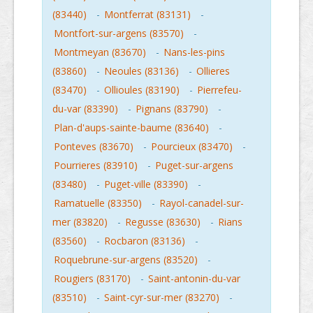
(83440)
-
Montferrat (83131)
-
Montfort-sur-argens (83570)
-
Montmeyan (83670)
-
Nans-les-pins
(83860)
-
Neoules (83136)
-
Ollieres
(83470)
-
Ollioules (83190)
-
Pierrefeu-
du-var (83390)
-
Pignans (83790)
-
Plan-d'aups-sainte-baume (83640)
-
Ponteves (83670)
-
Pourcieux (83470)
-
Pourrieres (83910)
-
Puget-sur-argens
(83480)
-
Puget-ville (83390)
-
Ramatuelle (83350)
-
Rayol-canadel-sur-
mer (83820)
-
Regusse (83630)
-
Rians
(83560)
-
Rocbaron (83136)
-
Roquebrune-sur-argens (83520)
-
Rougiers (83170)
-
Saint-antonin-du-var
(83510)
-
Saint-cyr-sur-mer (83270)
-