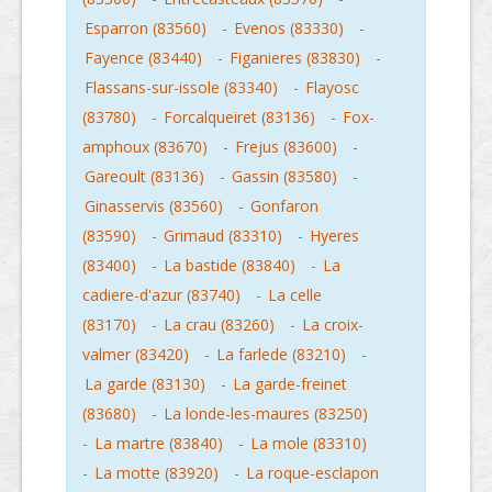
Esparron (83560)
-
Evenos (83330)
-
Fayence (83440)
-
Figanieres (83830)
-
Flassans-sur-issole (83340)
-
Flayosc
(83780)
-
Forcalqueiret (83136)
-
Fox-
amphoux (83670)
-
Frejus (83600)
-
Gareoult (83136)
-
Gassin (83580)
-
Ginasservis (83560)
-
Gonfaron
(83590)
-
Grimaud (83310)
-
Hyeres
(83400)
-
La bastide (83840)
-
La
cadiere-d'azur (83740)
-
La celle
(83170)
-
La crau (83260)
-
La croix-
valmer (83420)
-
La farlede (83210)
-
La garde (83130)
-
La garde-freinet
(83680)
-
La londe-les-maures (83250)
-
La martre (83840)
-
La mole (83310)
-
La motte (83920)
-
La roque-esclapon