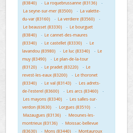
(83840)
-
La roquebrussanne (83136)
-
La seyne-sur-mer (83500)
-
La valette-
du-var (83160)
-
La verdiere (83560)
-
Le beausset (83330)
-
Le bourguet
(83840)
-
Le cannet-des-maures
(83340)
-
Le castellet (83330)
-
Le
lavandou (83980)
-
Le luc (83340)
-
Le
muy (83490)
-
Le plan-de-la-tour
(83120)
-
Le pradet (83220)
-
Le
revest-les-eaux (83200)
-
Le thoronet
(83340)
-
Le val (83143)
-
Les adrets-
de-l'esterel (83600)
-
Les arcs (83460)
-
Les mayons (83340)
-
Les salles-sur-
verdon (83630)
-
Lorgues (83510)
-
Mazaugues (83136)
-
Meounes-les-
montrieux (83136)
-
Moissac-bellevue
(83630)
-
Mons (83440)
-
Montauroux