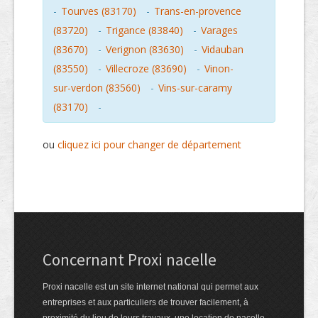
-
Tourves (83170)
-
Trans-en-provence
(83720)
-
Trigance (83840)
-
Varages
(83670)
-
Verignon (83630)
-
Vidauban
(83550)
-
Villecroze (83690)
-
Vinon-
sur-verdon (83560)
-
Vins-sur-caramy
(83170)
-
ou
cliquez ici pour changer de département
Concernant Proxi nacelle
Proxi nacelle est un site internet national qui permet aux
entreprises et aux particuliers de trouver facilement, à