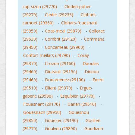
cap-sizun (29770)
-
Cleden-poher
(29270)
-
Cleder (29233)
-
Clohars-
carnoet (29360)
-
Clohars-fouesnant
(29950)
-
Coat-meal (29870)
-
Collorec
(29530)
-
Combrit (29120)
-
Commana
(29450)
-
Concarneau (29900)
-
Confort-meilars (29790)
-
Coray
(29370)
-
Crozon (29160)
-
Daoulas
(29460)
-
Dineault (29150)
-
Dirinon
(29460)
-
Douarnenez (29100)
-
Edern
(29510)
-
Elliant (29370)
-
Ergue-
gaberic (29500)
-
Esquibien (29770)
-
Fouesnant (29170)
-
Garlan (29610)
-
Gouesnach (29950)
-
Gouesnou
(29850)
-
Gouezec (29190)
-
Goulien
(29770)
-
Goulven (29890)
-
Gourlizon