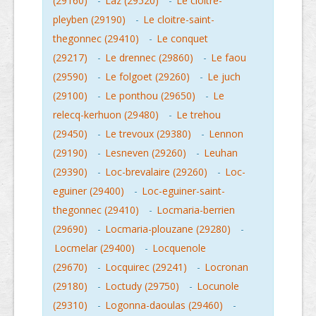
(29160)
-
Laz (29520)
-
Le cloitre-
pleyben (29190)
-
Le cloitre-saint-
thegonnec (29410)
-
Le conquet
(29217)
-
Le drennec (29860)
-
Le faou
(29590)
-
Le folgoet (29260)
-
Le juch
(29100)
-
Le ponthou (29650)
-
Le
relecq-kerhuon (29480)
-
Le trehou
(29450)
-
Le trevoux (29380)
-
Lennon
(29190)
-
Lesneven (29260)
-
Leuhan
(29390)
-
Loc-brevalaire (29260)
-
Loc-
eguiner (29400)
-
Loc-eguiner-saint-
thegonnec (29410)
-
Locmaria-berrien
(29690)
-
Locmaria-plouzane (29280)
-
Locmelar (29400)
-
Locquenole
(29670)
-
Locquirec (29241)
-
Locronan
(29180)
-
Loctudy (29750)
-
Locunole
(29310)
-
Logonna-daoulas (29460)
-