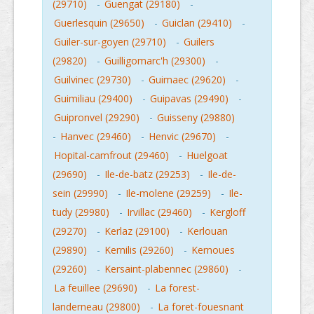
(29710)
-
Guengat (29180)
-
Guerlesquin (29650)
-
Guiclan (29410)
-
Guiler-sur-goyen (29710)
-
Guilers
(29820)
-
Guilligomarc'h (29300)
-
Guilvinec (29730)
-
Guimaec (29620)
-
Guimiliau (29400)
-
Guipavas (29490)
-
Guipronvel (29290)
-
Guisseny (29880)
-
Hanvec (29460)
-
Henvic (29670)
-
Hopital-camfrout (29460)
-
Huelgoat
(29690)
-
Ile-de-batz (29253)
-
Ile-de-
sein (29990)
-
Ile-molene (29259)
-
Ile-
tudy (29980)
-
Irvillac (29460)
-
Kergloff
(29270)
-
Kerlaz (29100)
-
Kerlouan
(29890)
-
Kernilis (29260)
-
Kernoues
(29260)
-
Kersaint-plabennec (29860)
-
La feuillee (29690)
-
La forest-
landerneau (29800)
-
La foret-fouesnant