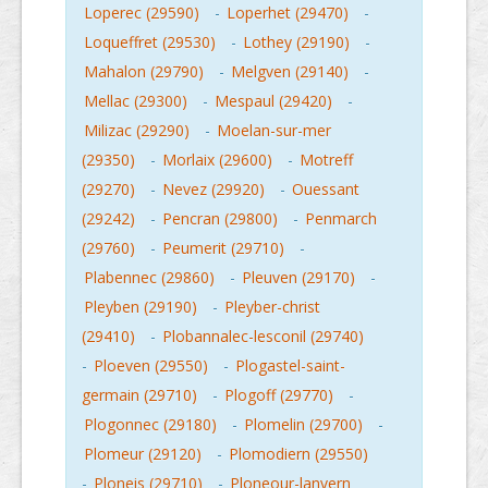
Loperec (29590)
-
Loperhet (29470)
-
Loqueffret (29530)
-
Lothey (29190)
-
Mahalon (29790)
-
Melgven (29140)
-
Mellac (29300)
-
Mespaul (29420)
-
Milizac (29290)
-
Moelan-sur-mer
(29350)
-
Morlaix (29600)
-
Motreff
(29270)
-
Nevez (29920)
-
Ouessant
(29242)
-
Pencran (29800)
-
Penmarch
(29760)
-
Peumerit (29710)
-
Plabennec (29860)
-
Pleuven (29170)
-
Pleyben (29190)
-
Pleyber-christ
(29410)
-
Plobannalec-lesconil (29740)
-
Ploeven (29550)
-
Plogastel-saint-
germain (29710)
-
Plogoff (29770)
-
Plogonnec (29180)
-
Plomelin (29700)
-
Plomeur (29120)
-
Plomodiern (29550)
-
Ploneis (29710)
-
Ploneour-lanvern