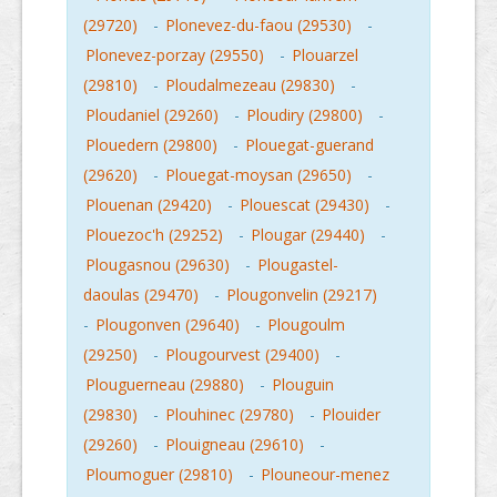
(29720)
-
Plonevez-du-faou (29530)
-
Plonevez-porzay (29550)
-
Plouarzel
(29810)
-
Ploudalmezeau (29830)
-
Ploudaniel (29260)
-
Ploudiry (29800)
-
Plouedern (29800)
-
Plouegat-guerand
(29620)
-
Plouegat-moysan (29650)
-
Plouenan (29420)
-
Plouescat (29430)
-
Plouezoc'h (29252)
-
Plougar (29440)
-
Plougasnou (29630)
-
Plougastel-
daoulas (29470)
-
Plougonvelin (29217)
-
Plougonven (29640)
-
Plougoulm
(29250)
-
Plougourvest (29400)
-
Plouguerneau (29880)
-
Plouguin
(29830)
-
Plouhinec (29780)
-
Plouider
(29260)
-
Plouigneau (29610)
-
Ploumoguer (29810)
-
Plouneour-menez