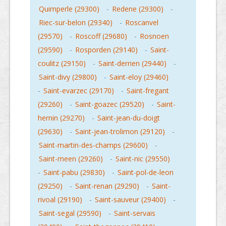
Quimperle (29300)
-
Redene (29300)
-
Riec-sur-belon (29340)
-
Roscanvel
(29570)
-
Roscoff (29680)
-
Rosnoen
(29590)
-
Rosporden (29140)
-
Saint-
coulitz (29150)
-
Saint-derrien (29440)
-
Saint-divy (29800)
-
Saint-eloy (29460)
-
Saint-evarzec (29170)
-
Saint-fregant
(29260)
-
Saint-goazec (29520)
-
Saint-
hernin (29270)
-
Saint-jean-du-doigt
(29630)
-
Saint-jean-trolimon (29120)
-
Saint-martin-des-champs (29600)
-
Saint-meen (29260)
-
Saint-nic (29550)
-
Saint-pabu (29830)
-
Saint-pol-de-leon
(29250)
-
Saint-renan (29290)
-
Saint-
rivoal (29190)
-
Saint-sauveur (29400)
-
Saint-segal (29590)
-
Saint-servais