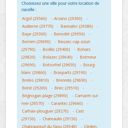
Choisissez une ville pour votre location de
nacelle :
Argol (29560)
-
Arzano (29300)
-
Audierne (29770)
-
Bannalec (29380)
-
Baye (29300)
-
Benodet (29950)
-
Berrien (29690)
-
Beuzec-cap-sizun
(29790)
-
Bodilis (29400)
-
Bohars
(29820)
-
Bolazec (29640)
-
Botmeur
(29690)
-
Botsorhel (29650)
-
Bourg-
blanc (29860)
-
Brasparts (29190)
-
Breles (29810)
-
Brennilis (29690)
-
Brest (29200)
-
Briec (29510)
-
Brignogan-plage (29890)
-
Camaret-sur-
mer (29570)
-
Carantec (29660)
-
Carhaix-plouguer (29270)
-
Cast
(29150)
-
Chateaulin (29150)
-
Chateauneuf-du-faou (29540)
-
Cleden-