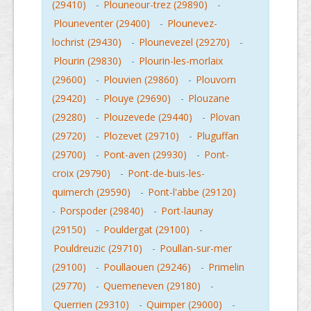
(29410)
-
Plouneour-trez (29890)
-
Plouneventer (29400)
-
Plounevez-
lochrist (29430)
-
Plounevezel (29270)
-
Plourin (29830)
-
Plourin-les-morlaix
(29600)
-
Plouvien (29860)
-
Plouvorn
(29420)
-
Plouye (29690)
-
Plouzane
(29280)
-
Plouzevede (29440)
-
Plovan
(29720)
-
Plozevet (29710)
-
Pluguffan
(29700)
-
Pont-aven (29930)
-
Pont-
croix (29790)
-
Pont-de-buis-les-
quimerch (29590)
-
Pont-l'abbe (29120)
-
Porspoder (29840)
-
Port-launay
(29150)
-
Pouldergat (29100)
-
Pouldreuzic (29710)
-
Poullan-sur-mer
(29100)
-
Poullaouen (29246)
-
Primelin
(29770)
-
Quemeneven (29180)
-
Querrien (29310)
-
Quimper (29000)
-