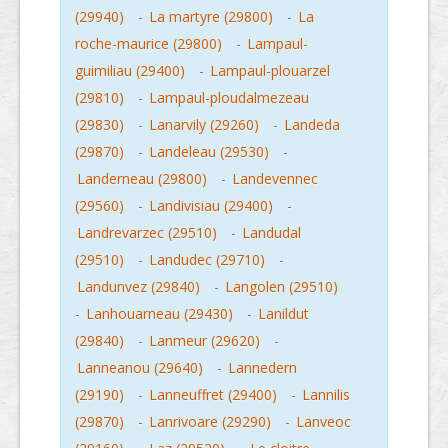
(29940)
-
La martyre (29800)
-
La
roche-maurice (29800)
-
Lampaul-
guimiliau (29400)
-
Lampaul-plouarzel
(29810)
-
Lampaul-ploudalmezeau
(29830)
-
Lanarvily (29260)
-
Landeda
(29870)
-
Landeleau (29530)
-
Landerneau (29800)
-
Landevennec
(29560)
-
Landivisiau (29400)
-
Landrevarzec (29510)
-
Landudal
(29510)
-
Landudec (29710)
-
Landunvez (29840)
-
Langolen (29510)
-
Lanhouarneau (29430)
-
Lanildut
(29840)
-
Lanmeur (29620)
-
Lanneanou (29640)
-
Lannedern
(29190)
-
Lanneuffret (29400)
-
Lannilis
(29870)
-
Lanrivoare (29290)
-
Lanveoc