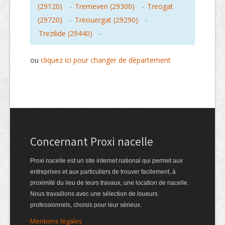
(29120)
-
Tremeven (29300)
-
Treogat
(29720)
-
Treouergat (29290)
-
Trezilide (29440)
-
ou
cliquez ici pour changer de département
Concernant Proxi nacelle
Proxi nacelle est un site internet national qui permet aux
entreprises et aux particuliers de trouver facilement, à
proximité du lieu de leurs travaux, une location de nacelle.
Nous travaillons avec une sélection de loueurs
professionnels, choisis pour leur sérieux.
Mentions légales