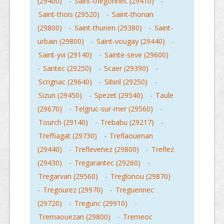
(29400)
-
Saint-thegonnec (29410)
-
Saint-thois (29520)
-
Saint-thonan
(29800)
-
Saint-thurien (29380)
-
Saint-
urbain (29800)
-
Saint-vougay (29440)
-
Saint-yvi (29140)
-
Sainte-seve (29600)
-
Santec (29250)
-
Scaer (29390)
-
Scrignac (29640)
-
Sibiril (29250)
-
Sizun (29450)
-
Spezet (29540)
-
Taule
(29670)
-
Telgruc-sur-mer (29560)
-
Tourch (29140)
-
Trebabu (29217)
-
Treffiagat (29730)
-
Treflaouenan
(29440)
-
Treflevenez (29800)
-
Treflez
(29430)
-
Tregarantec (29260)
-
Tregarvan (29560)
-
Treglonou (29870)
-
Tregourez (29970)
-
Treguennec
(29720)
-
Tregunc (29910)
-
Tremaouezan (29800)
-
Tremeoc