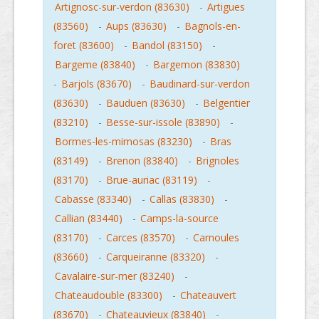
Artignosc-sur-verdon (83630)
-
Artigues
(83560)
-
Aups (83630)
-
Bagnols-en-
foret (83600)
-
Bandol (83150)
-
Bargeme (83840)
-
Bargemon (83830)
-
Barjols (83670)
-
Baudinard-sur-verdon
(83630)
-
Bauduen (83630)
-
Belgentier
(83210)
-
Besse-sur-issole (83890)
-
Bormes-les-mimosas (83230)
-
Bras
(83149)
-
Brenon (83840)
-
Brignoles
(83170)
-
Brue-auriac (83119)
-
Cabasse (83340)
-
Callas (83830)
-
Callian (83440)
-
Camps-la-source
(83170)
-
Carces (83570)
-
Carnoules
(83660)
-
Carqueiranne (83320)
-
Cavalaire-sur-mer (83240)
-
Chateaudouble (83300)
-
Chateauvert
(83670)
-
Chateauvieux (83840)
-