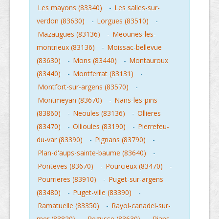
Les mayons (83340)
-
Les salles-sur-
verdon (83630)
-
Lorgues (83510)
-
Mazaugues (83136)
-
Meounes-les-
montrieux (83136)
-
Moissac-bellevue
(83630)
-
Mons (83440)
-
Montauroux
(83440)
-
Montferrat (83131)
-
Montfort-sur-argens (83570)
-
Montmeyan (83670)
-
Nans-les-pins
(83860)
-
Neoules (83136)
-
Ollieres
(83470)
-
Ollioules (83190)
-
Pierrefeu-
du-var (83390)
-
Pignans (83790)
-
Plan-d'aups-sainte-baume (83640)
-
Ponteves (83670)
-
Pourcieux (83470)
-
Pourrieres (83910)
-
Puget-sur-argens
(83480)
-
Puget-ville (83390)
-
Ramatuelle (83350)
-
Rayol-canadel-sur-
mer (83820)
-
Regusse (83630)
-
Rians