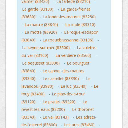
valmer (83420)
-
La farlede (83210)
-
La garde (83130)
-
La garde-freinet
(83680)
-
La londe-les-maures (83250)
-
La martre (83840)
-
La mole (83310)
-
La motte (83920)
-
La roque-esclapon
(83840)
-
La roquebrussanne (83136)
-
La seyne-sur-mer (83500)
-
La valette-
du-var (83160)
-
La verdiere (83560)
-
Le beausset (83330)
-
Le bourguet
(83840)
-
Le cannet-des-maures
(83340)
-
Le castellet (83330)
-
Le
lavandou (83980)
-
Le luc (83340)
-
Le
muy (83490)
-
Le plan-de-la-tour
(83120)
-
Le pradet (83220)
-
Le
revest-les-eaux (83200)
-
Le thoronet
(83340)
-
Le val (83143)
-
Les adrets-
de-l'esterel (83600)
-
Les arcs (83460)
-