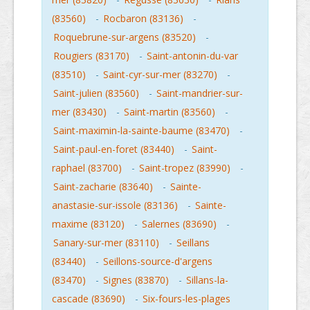
(83560)
-
Rocbaron (83136)
-
Roquebrune-sur-argens (83520)
-
Rougiers (83170)
-
Saint-antonin-du-var
(83510)
-
Saint-cyr-sur-mer (83270)
-
Saint-julien (83560)
-
Saint-mandrier-sur-
mer (83430)
-
Saint-martin (83560)
-
Saint-maximin-la-sainte-baume (83470)
-
Saint-paul-en-foret (83440)
-
Saint-
raphael (83700)
-
Saint-tropez (83990)
-
Saint-zacharie (83640)
-
Sainte-
anastasie-sur-issole (83136)
-
Sainte-
maxime (83120)
-
Salernes (83690)
-
Sanary-sur-mer (83110)
-
Seillans
(83440)
-
Seillons-source-d'argens
(83470)
-
Signes (83870)
-
Sillans-la-
cascade (83690)
-
Six-fours-les-plages