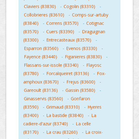
Claviers (83830)
-
Cogolin (83310)
-
Collobrieres (83610)
-
Comps-sur-artuby
(83840)
-
Correns (83570)
-
Cotignac
(83570)
-
Cuers (83390)
-
Draguignan
(83300)
-
Entrecasteaux (83570)
-
Esparron (83560)
-
Evenos (83330)
-
Fayence (83440)
-
Figanieres (83830)
-
Flassans-sur-issole (83340)
-
Flayosc
(83780)
-
Forcalqueiret (83136)
-
Fox-
amphoux (83670)
-
Frejus (83600)
-
Gareoult (83136)
-
Gassin (83580)
-
Ginasservis (83560)
-
Gonfaron
(83590)
-
Grimaud (83310)
-
Hyeres
(83400)
-
La bastide (83840)
-
La
cadiere-d'azur (83740)
-
La celle
(83170)
-
La crau (83260)
-
La croix-